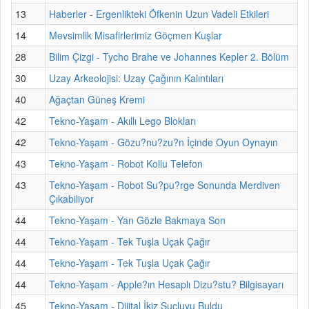
13
Haberler - Ergenlikteki Öfkenin Uzun Vadeli Etkileri
14
Mevsimlik Misafirlerimiz Göçmen Kuşlar
28
Bilim Çizgi - Tycho Brahe ve Johannes Kepler 2. Bölüm
30
Uzay Arkeolojisi: Uzay Çağının Kalıntıları
40
Ağaçtan Güneş Kremi
42
Tekno-Yaşam - Akıllı Lego Blokları
42
Tekno-Yaşam - Gözu?nu?zu?n İçinde Oyun Oynayın
43
Tekno-Yaşam - Robot Kollu Telefon
43
Tekno-Yaşam - Robot Su?pu?rge Sonunda Merdiven
Çıkabiliyor
44
Tekno-Yaşam - Yan Gözle Bakmaya Son
44
Tekno-Yaşam - Tek Tuşla Uçak Çağır
44
Tekno-Yaşam - Tek Tuşla Uçak Çağır
44
Tekno-Yaşam - Apple?ın Hesaplı Dizu?stu? Bilgisayarı
45
Tekno-Yaşam - Dijital İkiz Suçluyu Buldu