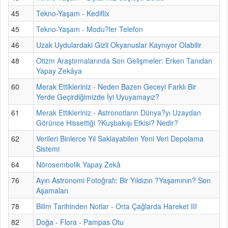
45
Tekno-Yaşam - Kediflix
45
Tekno-Yaşam - Modu?ler Telefon
46
Uzak Uydulardaki Gizli Okyanuslar Kaynıyor Olabilir
48
Otizm Araştırmalarında Son Gelişmeler: Erken Tanıdan
Yapay Zekâya
60
Merak Ettikleriniz - Neden Bazen Geceyi Farklı Bir
Yerde Geçirdiğimizde İyi Uyuyamayız?
61
Merak Ettikleriniz - Astronotların Dünya?yı Uzaydan
Görünce Hissettiği ?Kuşbakışı Etkisi? Nedir?
62
Verileri Binlerce Yıl Saklayabilen Yeni Veri Depolama
Sistemi
64
Nörosembolik Yapay Zekâ
76
Ayın Astronomi Fotoğrafı: Bir Yıldızın ?Yaşamının? Son
Aşamaları
78
Bilim Tarihinden Notlar - Orta Çağlarda Hareket III
82
Doğa - Flora - Pampas Otu