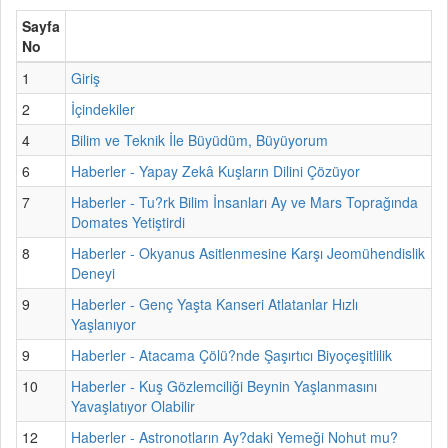
Sayfa
No
1
Giriş
2
İçindekiler
4
Bilim ve Teknik İle Büyüdüm, Büyüyorum
6
Haberler - Yapay Zekâ Kuşların Dilini Çözüyor
7
Haberler - Tu?rk Bilim İnsanları Ay ve Mars Toprağında
Domates Yetiştirdi
8
Haberler - Okyanus Asitlenmesine Karşı Jeomühendislik
Deneyi
9
Haberler - Genç Yaşta Kanseri Atlatanlar Hızlı
Yaşlanıyor
9
Haberler - Atacama Çölü?nde Şaşırtıcı Biyoçeşitlilik
10
Haberler - Kuş Gözlemciliği Beynin Yaşlanmasını
Yavaşlatıyor Olabilir
12
Haberler - Astronotların Ay?daki Yemeği Nohut mu?