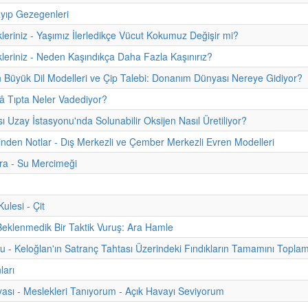
yıp Gezegenleri
kleriniz - Yaşımız İlerledikçe Vücut Kokumuz Değişir mi?
kleriniz - Neden Kaşındıkça Daha Fazla Kaşınırız?
 Büyük Dil Modelleri ve Çip Talebi: Donanım Dünyası Nereye Gidiyor?
 Tıpta Neler Vadediyor?
sı Uzay İstasyonu'nda Solunabilir Oksijen Nasıl Üretiliyor?
hinden Notlar - Dış Merkezli ve Çember Merkezli Evren Modelleri
ra - Su Mercimeği
lesi - Çit
Beklenmedik Bir Taktik Vuruş: Ara Hamle
u - Keloğlan'ın Satranç Tahtası Üzerindeki Fındıkların Tamamını Topla
ları
ası - Meslekleri Tanıyorum - Açık Havayı Seviyorum