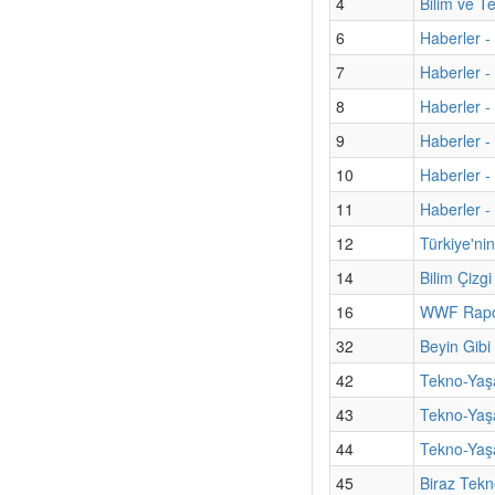
4
Bilim ve T
6
Haberler -
7
Haberler - 
8
Haberler -
9
Haberler -
10
Haberler - 
11
Haberler 
12
Türkiye'ni
14
Bilim Çizg
16
WWF Rapor
32
Beyin Gibi
42
Tekno-Yaşa
43
Tekno-Yaşa
44
Tekno-Yaşa
45
Biraz Tekn