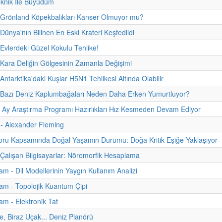
eknik İle Büyüdüm
 Grönland Köpekbalıkları Kanser Olmuyor mu?
Dünya'nın Bilinen En Eski Krateri Keşfedildi
 Evlerdeki Güzel Kokulu Tehlike!
 Kara Deliğin Gölgesinin Zamanla Değişimi
Antarktika'daki Kuşlar H5N1 Tehlikesi Altında Olabilir
- Bazı Deniz Kaplumbağaları Neden Daha Erken Yumurtluyor?
n Ay Araştırma Programı Hazırlıkları Hız Kesmeden Devam Ediyor
i - Alexander Fleming
u Kapsamında Doğal Yaşamın Durumu: Doğa Kritik Eşiğe Yaklaşıyor
 Çalışan Bilgisayarlar: Nöromorfik Hesaplama
m - Dil Modellerinin Yaygın Kullanım Analizi
m - Topolojik Kuantum Çipi
m - Elektronik Tat
e, Biraz Uçak... Deniz Planörü