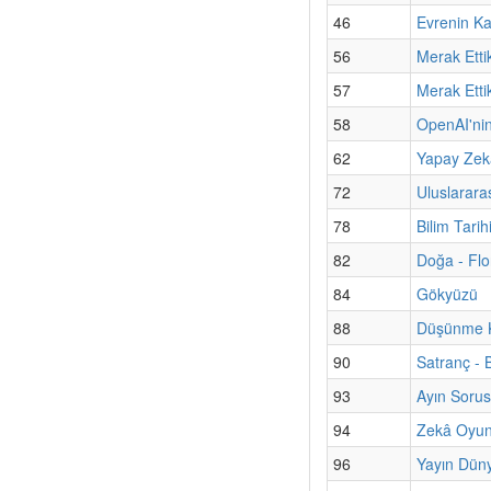
46
Evrenin Ka
56
Merak Etti
57
Merak Etti
58
OpenAI'nin
62
Yapay Zekâ
72
Uluslarara
78
Bilim Tari
82
Doğa - Flo
84
Gökyüzü
88
Düşünme Ku
90
Satranç - 
93
Ayın Sorus
94
Zekâ Oyun
96
Yayın Düny