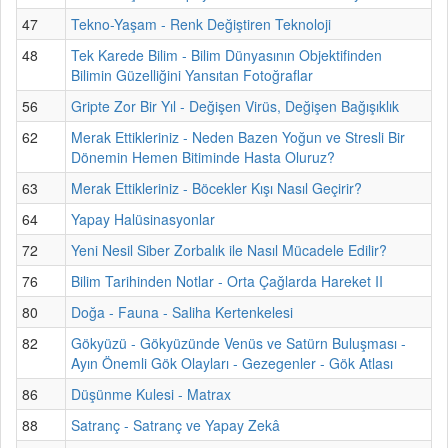
47
Tekno-Yaşam - Renk Değiştiren Teknoloji
48
Tek Karede Bilim - Bilim Dünyasının Objektifinden
Bilimin Güzelliğini Yansıtan Fotoğraflar
56
Gripte Zor Bir Yıl - Değişen Virüs, Değişen Bağışıklık
62
Merak Ettikleriniz - Neden Bazen Yoğun ve Stresli Bir
Dönemin Hemen Bitiminde Hasta Oluruz?
63
Merak Ettikleriniz - Böcekler Kışı Nasıl Geçirir?
64
Yapay Halüsinasyonlar
72
Yeni Nesil Siber Zorbalık ile Nasıl Mücadele Edilir?
76
Bilim Tarihinden Notlar - Orta Çağlarda Hareket II
80
Doğa - Fauna - Saliha Kertenkelesi
82
Gökyüzü - Gökyüzünde Venüs ve Satürn Buluşması -
Ayın Önemli Gök Olayları - Gezegenler - Gök Atlası
86
Düşünme Kulesi - Matrax
88
Satranç - Satranç ve Yapay Zekâ