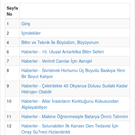
Sayfa
No
1
Giriş
2
İçindekiler
4
Bilim ve Teknik İle Büyüdüm, Büyüyorum
6
Haberler - 10. Ulusal Antarktika Bilim Seferi
7
Haberler - Verimli Camlar İçin Aerojel
8
Haberler - Sivrisinek Hortumu Üç Boyutlu Baskıya Yeni
Bir Boyut Katıyor
9
Haberler - Çekirdekte 45 Okyanus Dolusu Sudaki Kadar
Hidrojen Olabilir
10
Haberler - Atlar İnsanların Korktuğunu Kokusundan
Algılayabiliyor
11
Haberler - Makine Öğrenmesiyle Batarya Ömrü Tahmini
12
Haberler - Solunabilen İlk Kanser Gen Tedavisi İçin
Onay Su?reci Hızlandırıldı