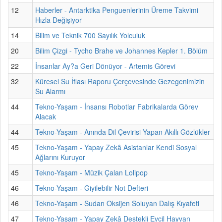
12
Haberler - Antarktika Penguenlerinin Üreme Takvimi
Hızla Değişiyor
14
Bilim ve Teknik 700 Sayılık Yolculuk
20
Bilim Çizgi - Tycho Brahe ve Johannes Kepler 1. Bölüm
22
İnsanlar Ay?a Geri Dönüyor - Artemis Görevi
32
Küresel Su İflası Raporu Çerçevesinde Gezegenimizin
Su Alarmı
44
Tekno-Yaşam - İnsansı Robotlar Fabrikalarda Görev
Alacak
44
Tekno-Yaşam - Anında Dil Çevirisi Yapan Akıllı Gözlükler
45
Tekno-Yaşam - Yapay Zekâ Asistanlar Kendi Sosyal
Ağlarını Kuruyor
45
Tekno-Yaşam - Müzik Çalan Lolipop
46
Tekno-Yaşam - Giyilebilir Not Defteri
46
Tekno-Yaşam - Sudan Oksijen Soluyan Dalış Kıyafeti
47
Tekno-Yaşam - Yapay Zekâ Destekli Evcil Hayvan