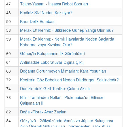
47
Tekno-Yaşam - İnsansı Robot Sporları
48
Kediniz Sizi Neden Kokluyor?
50
Kara Delik Bombası
58
Merak Ettikleriniz - Bitkilerde Güneş Yanığı Olur mu?
59
Merak Ettikleriniz - Nemli Havalarda Neden Saçlarda
Kabarma veya Kıvrılma Olur?
60
Güneş'in Kutuplarının İlk Görüntüleri
64
Antimadde Laboratuvar Dışına Çıktı
66
Doğanın Görünmeyen Mimarları: Kara Yosunları
72
Keçilerin Göz Bebekleri Neden Dikdörtgen Şeklindedir?
74
Denizlerdeki Gizli Tehlike: Çeken Akıntı
78
Bilim Tarihinden Notlar - Ptolemaios'un Bilimsel
Çalışmaları III
82
Doğa -Flora- Arsız Zaylan
84
Gökyüzü - Gökyüzünde Venüs ve Jüpiter Buluşması -
Ayın Önemli Gök Olayları - Gezegenler - Gök Atlası