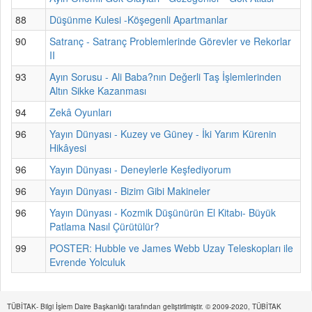
88
Düşünme Kulesi -Köşegenli Apartmanlar
90
Satranç - Satranç Problemlerinde Görevler ve Rekorlar
II
93
Ayın Sorusu - Ali Baba?nın Değerli Taş İşlemlerinden
Altın Sikke Kazanması
94
Zekâ Oyunları
96
Yayın Dünyası - Kuzey ve Güney - İki Yarım Kürenin
Hikâyesi
96
Yayın Dünyası - Deneylerle Keşfediyorum
96
Yayın Dünyası - Bizim Gibi Makineler
96
Yayın Dünyası - Kozmik Düşünürün El Kitabı- Büyük
Patlama Nasıl Çürütülür?
99
POSTER: Hubble ve James Webb Uzay Teleskopları ile
Evrende Yolculuk
TÜBİTAK- Bilgi İşlem Daire Başkanlığı tarafından geliştirilmiştir. © 2009-2020, TÜBİTAK