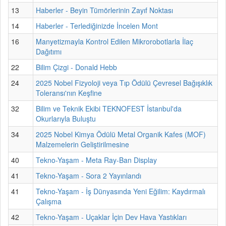
13
Haberler - Beyin Tümörlerinin Zayıf Noktası
14
Haberler - Terlediğinizde İncelen Mont
16
Manyetizmayla Kontrol Edilen Mikrorobotlarla İlaç
Dağıtımı
22
Bilim Çizgi - Donald Hebb
24
2025 Nobel Fizyoloji veya Tıp Ödülü Çevresel Bağışıklık
Toleransı'nın Keşfine
32
Bilim ve Teknik Ekibi TEKNOFEST İstanbul'da
Okurlarıyla Buluştu
34
2025 Nobel Kimya Ödülü Metal Organik Kafes (MOF)
Malzemelerin Geliştirilmesine
40
Tekno-Yaşam - Meta Ray-Ban Display
41
Tekno-Yaşam - Sora 2 Yayınlandı
41
Tekno-Yaşam - İş Dünyasında Yeni Eğilim: Kaydırmalı
Çalışma
42
Tekno-Yaşam - Uçaklar İçin Dev Hava Yastıkları