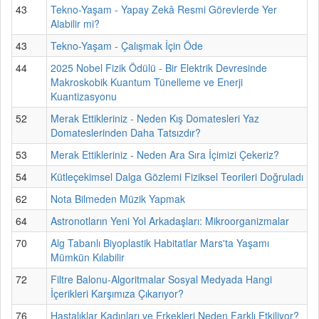
43
Tekno-Yaşam - Yapay Zekâ Resmi Görevlerde Yer
Alabilir mi?
43
Tekno-Yaşam - Çalışmak İçin Öde
44
2025 Nobel Fizik Ödülü - Bir Elektrik Devresinde
Makroskobik Kuantum Tünelleme ve Enerji
Kuantizasyonu
52
Merak Ettikleriniz - Neden Kış Domatesleri Yaz
Domateslerinden Daha Tatsızdır?
53
Merak Ettikleriniz - Neden Ara Sıra İçimizi Çekeriz?
54
Kütleçekimsel Dalga Gözlemi Fiziksel Teorileri Doğruladı
62
Nota Bilmeden Müzik Yapmak
64
Astronotların Yeni Yol Arkadaşları: Mikroorganizmalar
70
Alg Tabanlı Biyoplastik Habitatlar Mars'ta Yaşamı
Mümkün Kılabilir
72
Filtre Balonu-Algoritmalar Sosyal Medyada Hangi
İçerikleri Karşımıza Çıkarıyor?
76
Hastalıklar Kadınları ve Erkekleri Neden Farklı Etkiliyor?