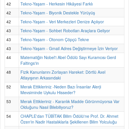
42
Tekno-Yaşam - Herkesin Hikâyesi Farklı
42
Tekno-Yaşam - Biyonik Destekle Yürüyüş
42
Tekno-Yaşam - Veri Merkezleri Denize Açılıyor
43
Tekno-Yaşam - Sohbet Robotları Araçlara Geliyor
43
Tekno-Yaşam - Otonom Çöpçü Tekne
43
Tekno-Yaşam - Gmail Adres Değiştirmeye İzin Veriyor
44
Matematiğin Nobel'i Abel Ödülü Sayı Kuramcısı Gerd
Faltings'in
48
Fizik Kanunlarını Zorlayan Hareket: Dörtlü Axel
Atlayışının Arkasındaki
52
Merak Ettikleriniz -Neden Bazı İnsanlar Alerji
Mevsiminde Uykulu Hisseder?
53
Merak Ettikleriniz - Karanlık Madde Görünmüyorsa Var
Olduğunu Nasıl Bilebiliyoruz?
54
CHAPLE'dan TÜBİTAK Bilim Ödülü'ne Prof. Dr. Ahmet
Özen'in Nadir Hastalıklarla Şekillenen Bilim Yolculuğu