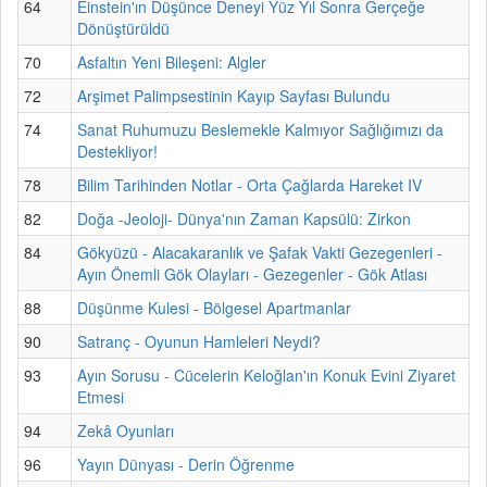
64
Einstein'ın Düşünce Deneyi Yüz Yıl Sonra Gerçeğe
Dönüştürüldü
70
Asfaltın Yeni Bileşeni: Algler
72
Arşimet Palimpsestinin Kayıp Sayfası Bulundu
74
Sanat Ruhumuzu Beslemekle Kalmıyor Sağlığımızı da
Destekliyor!
78
Bilim Tarihinden Notlar - Orta Çağlarda Hareket IV
82
Doğa -Jeoloji- Dünya'nın Zaman Kapsülü: Zirkon
84
Gökyüzü - Alacakaranlık ve Şafak Vakti Gezegenleri -
Ayın Önemli Gök Olayları - Gezegenler - Gök Atlası
88
Düşünme Kulesi - Bölgesel Apartmanlar
90
Satranç - Oyunun Hamleleri Neydi?
93
Ayın Sorusu - Cücelerin Keloğlan'ın Konuk Evini Ziyaret
Etmesi
94
Zekâ Oyunları
96
Yayın Dünyası - Derin Öğrenme