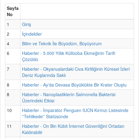
Sayfa
No
1
Giriş
2
İçindekiler
4
Bilim ve Teknik İle Büyüdüm, Büyüyorum
6
Haberler - 5.000 Yıllık Küllüoba Ekmeğinin Tarifi
Çözüldü
7
Haberler - Okyanuslardaki Cıva Kirliliğinin Küresel İzleri
Deniz Kuşlarında Saklı
8
Haberler - Ay'da Devasa Büyüklükte Bir Krater Oluştu
8
Haberler - Nanoplastiklerin Salmonella Bakterisi
Üzerindeki Etkisi
10
Haberler - İmparator Penguen IUCN Kırmızı Listesinde
''Tehlikede'' Statüsünde
11
Haberler - On Bin Kübit İnternet Güvenliğini Ortadan
Kaldırabilir