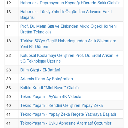
12
Haberler - Depresyonun Kaynağı Hücrede Saklı Olabilir
13
Haberler - Türkiye'nin İlk Özgün İlaç Adayının Faz I
Başarısı
14
Prof. Dr. Metin Sitti ve Ekibinden Mikro Ölçekli İki Yeni
Üretim Teknolojisi
18
Türkiye 5G'ye Geçti! Haberleşmeden Akıllı Sistemlere
Yeni Bir Dönem
22
Kutupsal Kodlamayı Geliştiren Prof. Dr. Erdal Arıkan ile
5G Teknolojisi Üzerine
28
Bilim Çizgi - El-Battânî
30
Artemis II'den Ay Fotoğrafları
36
Kalbin Kendi ''Mini Beyni'' Olabilir
40
Tekno-Yaşam - Ay'dan 4K Videolar
40
Tekno-Yaşam - Kendini Geliştiren Yapay Zekâ
41
Tekno-Yaşam - Yapay Zekâ Reçete Yazmaya Başladı
41
Tekno-Yaşam - Uyku Apnesine Alternatif Çözümler