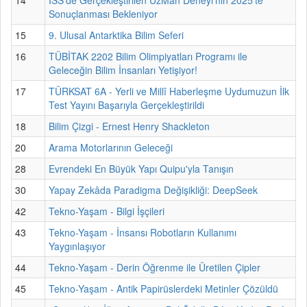
Sonuçlanması Bekleniyor
15
9. Ulusal Antarktika Bilim Seferi
16
TÜBİTAK 2202 Bilim Olimpiyatları Programı ile
Geleceğin Bilim İnsanları Yetişiyor!
17
TÜRKSAT 6A - Yerli ve Millî Haberleşme Uydumuzun İlk
Test Yayını Başarıyla Gerçekleştirildi
18
Bilim Çizgi - Ernest Henry Shackleton
20
Arama Motorlarının Geleceği
28
Evrendeki En Büyük Yapı Quipu'yla Tanışın
30
Yapay Zekâda Paradigma Değişikliği: DeepSeek
42
Tekno-Yaşam - Bilgi İşçileri
43
Tekno-Yaşam - İnsansı Robotların Kullanımı
Yaygınlaşıyor
44
Tekno-Yaşam - Derin Öğrenme ile Üretilen Çipler
45
Tekno-Yaşam - Antik Papirüslerdeki Metinler Çözüldü