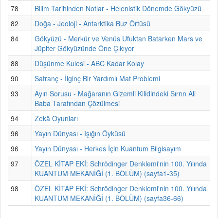
78
Bilim Tarihinden Notlar - Helenistik Dönemde Gökyüzü
82
Doğa - Jeoloji - Antarktika Buz Örtüsü
84
Gökyüzü - Merkür ve Venüs Ufuktan Batarken Mars ve
Jüpiter Gökyüzünde Öne Çıkıyor
88
Düşünme Kulesi - ABC Kadar Kolay
90
Satranç - İlginç Bir Yardımlı Mat Problemi
93
Ayın Sorusu - Mağaranın Gizemli Kilidindeki Sırrın Ali
Baba Tarafından Çözülmesi
94
Zekâ Oyunları
96
Yayın Dünyası - Işığın Öyküsü
96
Yayın Dünyası - Herkes İçin Kuantum Bilgisayım
97
ÖZEL KİTAP EKİ: Schrödinger Denklemi'nin 100. Yılında
KUANTUM MEKANİĞİ (1. BÖLÜM) (sayfa1-35)
98
ÖZEL KİTAP EKİ: Schrödinger Denklemi'nin 100. Yılında
KUANTUM MEKANİĞİ (1. BÖLÜM) (sayfa36-66)