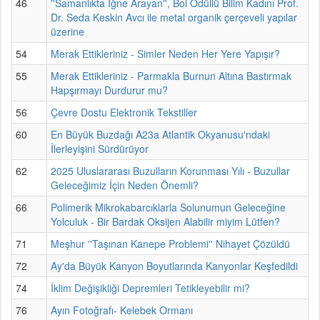
46
''Samanlıkta İğne Arayan'', Bol Ödüllü Bilim Kadını Prof.
Dr. Seda Keskin Avcı ile metal organik çerçeveli yapılar
üzerine
54
Merak Ettikleriniz - Simler Neden Her Yere Yapışır?
55
Merak Ettikleriniz - Parmakla Burnun Altına Bastırmak
Hapşırmayı Durdurur mu?
56
Çevre Dostu Elektronik Tekstiller
60
En Büyük Buzdağı A23a Atlantik Okyanusu'ndaki
İlerleyişini Sürdürüyor
62
2025 Uluslararası Buzulların Korunması Yılı - Buzullar
Geleceğimiz İçin Neden Önemli?
66
Polimerik Mikrokabarcıklarla Solunumun Geleceğine
Yolculuk - Bir Bardak Oksijen Alabilir miyim Lütfen?
71
Meşhur ''Taşınan Kanepe Problemi'' Nihayet Çözüldü
72
Ay'da Büyük Kanyon Boyutlarında Kanyonlar Keşfedildi
74
İklim Değişikliği Depremleri Tetikleyebilir mi?
76
Ayın Fotoğrafı- Kelebek Ormanı