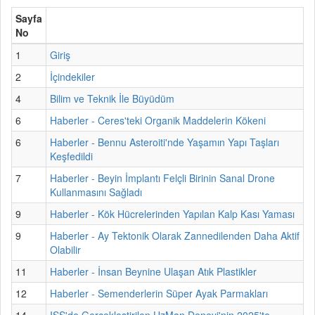
Sayfa
No
1
Giriş
2
İçindekiler
4
Bilim ve Teknik İle Büyüdüm
6
Haberler - Ceres'teki Organik Maddelerin Kökeni
6
Haberler - Bennu Asteroiti'nde Yaşamın Yapı Taşları
Keşfedildi
7
Haberler - Beyin İmplantı Felçli Birinin Sanal Drone
Kullanmasını Sağladı
9
Haberler - Kök Hücrelerinden Yapılan Kalp Kası Yaması
9
Haberler - Ay Tektonik Olarak Zannedilenden Daha Aktif
Olabilir
11
Haberler - İnsan Beynine Ulaşan Atık Plastikler
12
Haberler - Semenderlerin Süper Ayak Parmakları
14
ISS'de Gerçekleştirilen UzMan Deneyi'nin 2025'te