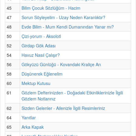
45
Bilim Çocuk Sözlüğüm - Hacim
47
Sorun Söyleyelim - Uzay Neden Karanlıktır?
48
Evde Bilim - Mum Kendi Dumanından Yanar mı?
50
Çizi-yorum - Aksolotl
52
Girdap Gök Adası
54
Havuz Nasıl Çalışır?
56
Gökyüzü Günlüğü - Kovandaki Kraliçe Arı
58
Düşünerek Eğlenelim
60
Mektup Kutusu
61
Gözlem Defterinizden - Doğadaki Etkinliklerinizle İlgili
Gözlem Notlarınız
62
Sizden Gelenler - Ailenizle İlgili Resimleriniz
64
Yanıtlar
65
Arka Kapak