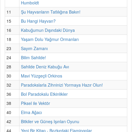
Humboldt
11
Şu Hayvanların Tatlılığına Bakın!
15
Bu Hangi Hayvan?
16
Kabuğumun Dışındaki Dünya
18
Yaşam Dolu Yağmur Ormanları
23
Sayım Zamanı
24
Bilim Sahilde!
28
Sahilde Deniz Kabuğu Avı
30
Mavi Yüzgeçli Orkinos
32
Paradokslarla Zihninizi Yormaya Hazır Olun!
36
Bol Paradokslu Etkinlikler
38
Piksel ile Vektör
40
Elma Ağacı
42
Bitkiler ve Güneş Işınları Oyunu
44
Yeni Bir Kitap - Bozkırdaki Flamingolar