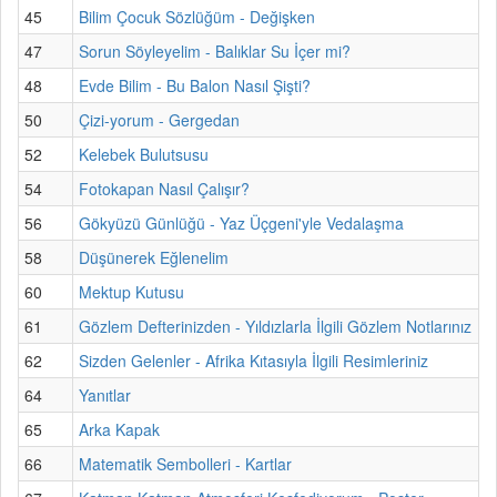
45
Bilim Çocuk Sözlüğüm - Değişken
47
Sorun Söyleyelim - Balıklar Su İçer mi?
48
Evde Bilim - Bu Balon Nasıl Şişti?
50
Çizi-yorum - Gergedan
52
Kelebek Bulutsusu
54
Fotokapan Nasıl Çalışır?
56
Gökyüzü Günlüğü - Yaz Üçgeni'yle Vedalaşma
58
Düşünerek Eğlenelim
60
Mektup Kutusu
61
Gözlem Defterinizden - Yıldızlarla İlgili Gözlem Notlarınız
62
Sizden Gelenler - Afrika Kıtasıyla İlgili Resimleriniz
64
Yanıtlar
65
Arka Kapak
66
Matematik Sembolleri - Kartlar