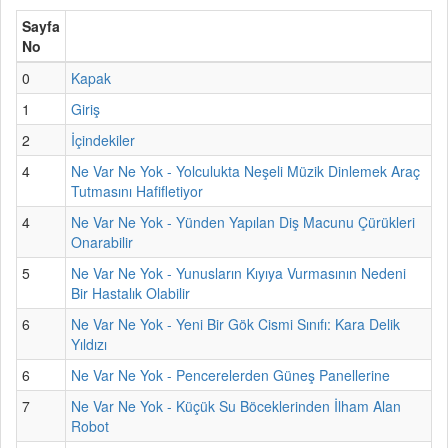
Sayfa
No
0
Kapak
1
Giriş
2
İçindekiler
4
Ne Var Ne Yok - Yolculukta Neşeli Müzik Dinlemek Araç
Tutmasını Hafifletiyor
4
Ne Var Ne Yok - Yünden Yapılan Diş Macunu Çürükleri
Onarabilir
5
Ne Var Ne Yok - Yunusların Kıyıya Vurmasının Nedeni
Bir Hastalık Olabilir
6
Ne Var Ne Yok - Yeni Bir Gök Cismi Sınıfı: Kara Delik
Yıldızı
6
Ne Var Ne Yok - Pencerelerden Güneş Panellerine
7
Ne Var Ne Yok - Küçük Su Böceklerinden İlham Alan
Robot