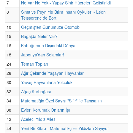
7
Ne Var Ne Yok - Yapay Sinir Hücreleri Geliştirildi
8
Simit ve Peynir'le Bilim İnsanı Öyküleri - Léon
Teisserenc de Bort
10
Geçmişten Günümüze Otomobil
15
Bagajda Neler Var?
16
Kabuğumun Dışındaki Dünya
18
Japonya'dan Selamlar!
24
Temari Topları
26
Ağır Çekimde Yaşayan Hayvanlar
30
Yavaş Hayvanlarla Yolculuk
32
Ağaç Kurbağası
34
Matematiğin Özel Sayısı "Sıfır" ile Tanışalım
38
Evleri Korumak Onların İşi
42
Aceleci Yıldız Ailesi
44
Yeni Bir Kitap - Matematikçiler Yıldızları Sayıyor