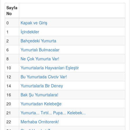
Sayfa
No
0
Kapak ve Giriş
1
İçindekiler
2
Bahçedeki Yumurta
6
Yumurtalı Bulmacalar
8
Ne Çok Yumurta Var!
10
Yumurtalarla Hayvanları Eşleştir
12
Bu Yumurtada Civciv Var!
14
Yumurtalarla Bir Deney
16
Bak Şu Yumurtalara!
20
Yumurtadan Kelebeğe
21
Yumurta... Tırtıl... Pupa... Kelebek...
22
Merhaba Ornitorenk!