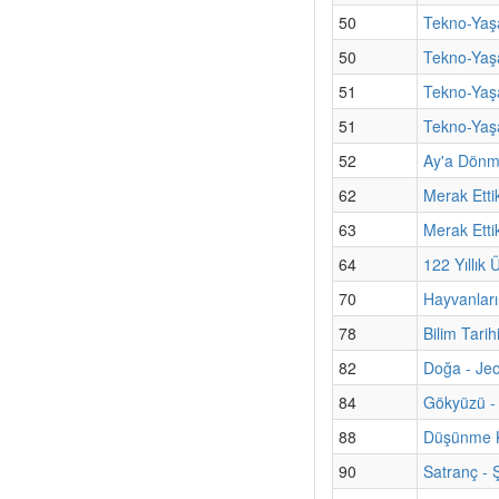
50
Tekno-Yaşa
50
Tekno-Yaşa
51
Tekno-Yaş
51
Tekno-Yaşa
52
Ay'a Dönm
62
Merak Ettik
63
Merak Etti
64
122 Yıllı
70
Hayvanları
78
Bilim Tarih
82
Doğa - Jeol
84
Gökyüzü - 
88
Düşünme K
90
Satranç -