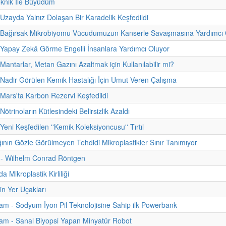
eknik İle Büyüdüm
 Uzayda Yalnız Dolaşan Bir Karadelik Keşfedildi
- Bağırsak Mikrobiyomu Vücudumuzun Kanserle Savaşmasına Yardımcı O
 Yapay Zekâ Görme Engelli İnsanlara Yardımcı Oluyor
Mantarlar, Metan Gazını Azaltmak için Kullanılabilir mi?
 Nadir Görülen Kemik Hastalığı İçin Umut Veren Çalışma
 Mars'ta Karbon Rezervi Keşfedildi
Nötrinoların Kütlesindeki Belirsizlik Azaldı
Yeni Keşfedilen ''Kemik Koleksiyoncusu'' Tırtıl
ğının Gözle Görülmeyen Tehdidi Mikroplastikler Sınır Tanımıyor
i - Wilhelm Conrad Röntgen
da Mikroplastik Kirliliği
in Yer Uçakları
m - Sodyum İyon Pil Teknolojisine Sahip ilk Powerbank
am - Sanal Biyopsi Yapan Minyatür Robot