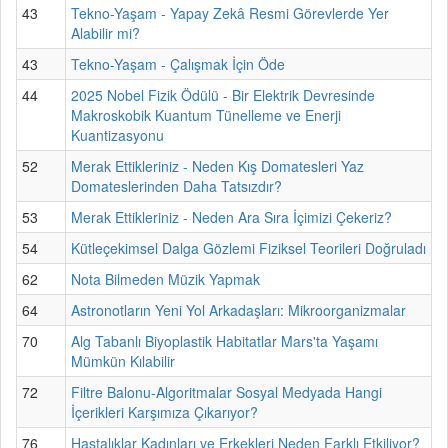
43
Tekno-Yaşam - Yapay Zekâ Resmi Görevlerde Yer
Alabilir mi?
43
Tekno-Yaşam - Çalışmak İçin Öde
44
2025 Nobel Fizik Ödülü - Bir Elektrik Devresinde
Makroskobik Kuantum Tünelleme ve Enerji
Kuantizasyonu
52
Merak Ettikleriniz - Neden Kış Domatesleri Yaz
Domateslerinden Daha Tatsızdır?
53
Merak Ettikleriniz - Neden Ara Sıra İçimizi Çekeriz?
54
Kütleçekimsel Dalga Gözlemi Fiziksel Teorileri Doğruladı
62
Nota Bilmeden Müzik Yapmak
64
Astronotların Yeni Yol Arkadaşları: Mikroorganizmalar
70
Alg Tabanlı Biyoplastik Habitatlar Mars'ta Yaşamı
Mümkün Kılabilir
72
Filtre Balonu-Algoritmalar Sosyal Medyada Hangi
İçerikleri Karşımıza Çıkarıyor?
76
Hastalıklar Kadınları ve Erkekleri Neden Farklı Etkiliyor?