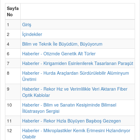
Sayfa
No
1
Giriş
2
İçindekiler
4
Bilim ve Teknik İle Büyüdüm, Büyüyorum
6
Haberler - Otizmde Genetik Alt Türler
7
Haberler - Kirigamiden Esinlenilerek Tasarlanan Paraşüt
8
Haberler - Hurda Araçlardan Sürdürülebilir Alüminyum
Üretimi
9
Haberler - Rekor Hız ve Verimlilikle Veri Aktaran Fiber
Optik Kablolar
10
Haberler - Bilim ve Sanatın Kesişiminde Bilimsel
İllüstrasyon Sergisi
11
Haberler - Rekor Hızla Büyüyen Başıboş Gezegen
12
Haberler - Mikroplastikler Kemik Erimesini Hızlandırıyor
Olabilir