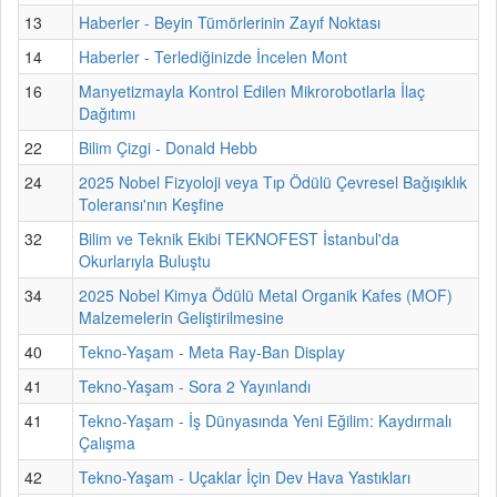
13
Haberler - Beyin Tümörlerinin Zayıf Noktası
14
Haberler - Terlediğinizde İncelen Mont
16
Manyetizmayla Kontrol Edilen Mikrorobotlarla İlaç
Dağıtımı
22
Bilim Çizgi - Donald Hebb
24
2025 Nobel Fizyoloji veya Tıp Ödülü Çevresel Bağışıklık
Toleransı'nın Keşfine
32
Bilim ve Teknik Ekibi TEKNOFEST İstanbul'da
Okurlarıyla Buluştu
34
2025 Nobel Kimya Ödülü Metal Organik Kafes (MOF)
Malzemelerin Geliştirilmesine
40
Tekno-Yaşam - Meta Ray-Ban Display
41
Tekno-Yaşam - Sora 2 Yayınlandı
41
Tekno-Yaşam - İş Dünyasında Yeni Eğilim: Kaydırmalı
Çalışma
42
Tekno-Yaşam - Uçaklar İçin Dev Hava Yastıkları