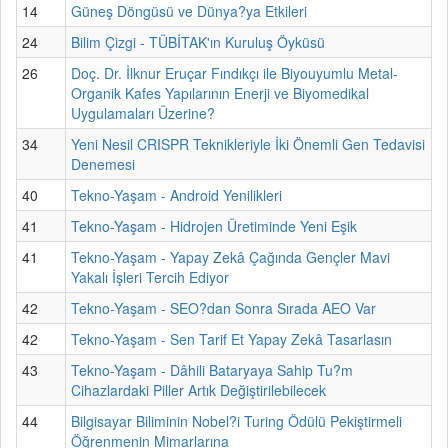
14
Güneş Döngüsü ve Dünya?ya Etkileri
24
Bilim Çizgi - TÜBİTAK'ın Kuruluş Öyküsü
26
Doç. Dr. İlknur Eruçar Fındıkçı ile Biyouyumlu Metal-
Organik Kafes Yapılarının Enerji ve Biyomedikal
Uygulamaları Üzerine?
34
Yeni Nesil CRISPR Teknikleriyle İki Önemli Gen Tedavisi
Denemesi
40
Tekno-Yaşam - Android Yenilikleri
41
Tekno-Yaşam - Hidrojen Üretiminde Yeni Eşik
41
Tekno-Yaşam - Yapay Zekâ Çağında Gençler Mavi
Yakalı İşleri Tercih Ediyor
42
Tekno-Yaşam - SEO?dan Sonra Sırada AEO Var
42
Tekno-Yaşam - Sen Tarif Et Yapay Zekâ Tasarlasın
43
Tekno-Yaşam - Dâhili Bataryaya Sahip Tu?m
Cihazlardaki Piller Artık Değiştirilebilecek
44
Bilgisayar Biliminin Nobel?i Turing Ödülü Pekiştirmeli
Öğrenmenin Mimarlarına