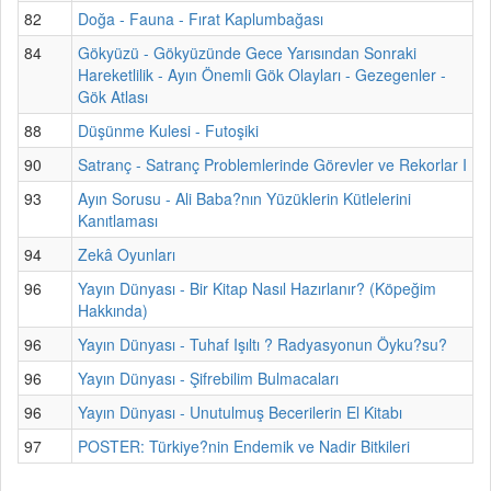
82
Doğa - Fauna - Fırat Kaplumbağası
84
Gökyüzü - Gökyüzünde Gece Yarısından Sonraki
Hareketlilik - Ayın Önemli Gök Olayları - Gezegenler -
Gök Atlası
88
Düşünme Kulesi - Futoşiki
90
Satranç - Satranç Problemlerinde Görevler ve Rekorlar I
93
Ayın Sorusu - Ali Baba?nın Yüzüklerin Kütlelerini
Kanıtlaması
94
Zekâ Oyunları
96
Yayın Dünyası - Bir Kitap Nasıl Hazırlanır? (Köpeğim
Hakkında)
96
Yayın Dünyası - Tuhaf Işıltı ? Radyasyonun Öyku?su?
96
Yayın Dünyası - Şifrebilim Bulmacaları
96
Yayın Dünyası - Unutulmuş Becerilerin El Kitabı
97
POSTER: Türkiye?nin Endemik ve Nadir Bitkileri