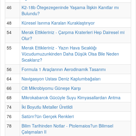
46
K2-18b Ötegezegeninde Yaşama İlişkin Kanıtlar mı
Bulundu?
48
Küresel Isınma Karaları Kuraklaştırıyor
54
Merak Ettikleriniz - Çarpma Kraterleri Hep Dairesel mi
Olur?
55
Merak Ettikleriniz - Yazın Hava Sıcaklığı
Vücudumuzunkinden Daha Düşük Olsa Bile Neden
Sıcaklarız?
56
Formula 1 Araçlarının Aerodinamik Tasarımı
64
Navigasyon Ustası Deniz Kaplumbağaları
66
Cilt Mikrobiyomu Güneşe Karşı
68
Mikrokabarcık Gücüyle Suyu Kimyasallardan Arıtma
74
İki Boyutlu Metaller Üretildi
76
Satürn?ün Gerçek Renkleri
78
Bilim Tarihinden Notlar - Ptolemaios?un Bilimsel
Çalışmaları II