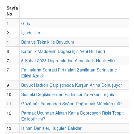
Sayfa
No
1
Giriş
2
İçindekiler
4
Bilim ve Teknik İle Büyüdüm
6
Karanlık Maddenin Doğası İçin Yeni Bir Teori
7
6 Şubat 2023 Depremlerine Atmosferik Nehir Etkisi
7
Fırtınaların Sonraki Fırtınaları Zayıflatan Serinletme
Etkisi Azaldı
9
Büyük Hadron Çarpıştırıcıda Kurşun Altına Dönüşüyor
10
Sesteki Değişimlerden Parkinson?a Erken Teşhis
11
Gözümüz Yanmadan Soğan Doğramak Mümkün mü?
12
Parmak Ucundan Alınan Kanla Depresyon Riski Tespit
Edilebilir mi?
13
Isınan Denizler, Küçülen Balıklar