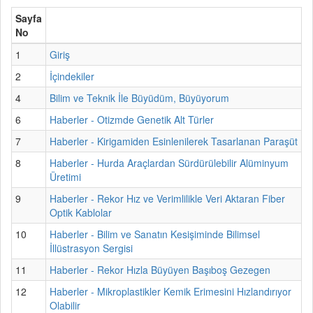
Sayfa
No
1
Giriş
2
İçindekiler
4
Bilim ve Teknik İle Büyüdüm, Büyüyorum
6
Haberler - Otizmde Genetik Alt Türler
7
Haberler - Kirigamiden Esinlenilerek Tasarlanan Paraşüt
8
Haberler - Hurda Araçlardan Sürdürülebilir Alüminyum
Üretimi
9
Haberler - Rekor Hız ve Verimlilikle Veri Aktaran Fiber
Optik Kablolar
10
Haberler - Bilim ve Sanatın Kesişiminde Bilimsel
İllüstrasyon Sergisi
11
Haberler - Rekor Hızla Büyüyen Başıboş Gezegen
12
Haberler - Mikroplastikler Kemik Erimesini Hızlandırıyor
Olabilir