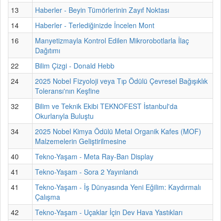
13
Haberler - Beyin Tümörlerinin Zayıf Noktası
14
Haberler - Terlediğinizde İncelen Mont
16
Manyetizmayla Kontrol Edilen Mikrorobotlarla İlaç
Dağıtımı
22
Bilim Çizgi - Donald Hebb
24
2025 Nobel Fizyoloji veya Tıp Ödülü Çevresel Bağışıklık
Toleransı'nın Keşfine
32
Bilim ve Teknik Ekibi TEKNOFEST İstanbul'da
Okurlarıyla Buluştu
34
2025 Nobel Kimya Ödülü Metal Organik Kafes (MOF)
Malzemelerin Geliştirilmesine
40
Tekno-Yaşam - Meta Ray-Ban Display
41
Tekno-Yaşam - Sora 2 Yayınlandı
41
Tekno-Yaşam - İş Dünyasında Yeni Eğilim: Kaydırmalı
Çalışma
42
Tekno-Yaşam - Uçaklar İçin Dev Hava Yastıkları