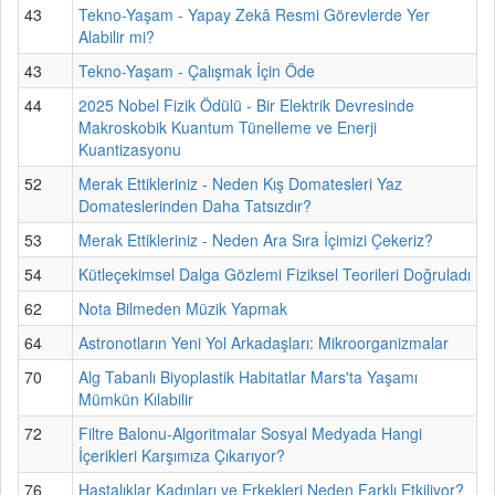
43
Tekno-Yaşam - Yapay Zekâ Resmi Görevlerde Yer
Alabilir mi?
43
Tekno-Yaşam - Çalışmak İçin Öde
44
2025 Nobel Fizik Ödülü - Bir Elektrik Devresinde
Makroskobik Kuantum Tünelleme ve Enerji
Kuantizasyonu
52
Merak Ettikleriniz - Neden Kış Domatesleri Yaz
Domateslerinden Daha Tatsızdır?
53
Merak Ettikleriniz - Neden Ara Sıra İçimizi Çekeriz?
54
Kütleçekimsel Dalga Gözlemi Fiziksel Teorileri Doğruladı
62
Nota Bilmeden Müzik Yapmak
64
Astronotların Yeni Yol Arkadaşları: Mikroorganizmalar
70
Alg Tabanlı Biyoplastik Habitatlar Mars'ta Yaşamı
Mümkün Kılabilir
72
Filtre Balonu-Algoritmalar Sosyal Medyada Hangi
İçerikleri Karşımıza Çıkarıyor?
76
Hastalıklar Kadınları ve Erkekleri Neden Farklı Etkiliyor?