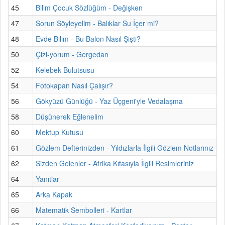
45
Bilim Çocuk Sözlüğüm - Değişken
47
Sorun Söyleyelim - Balıklar Su İçer mi?
48
Evde Bilim - Bu Balon Nasıl Şişti?
50
Çizi-yorum - Gergedan
52
Kelebek Bulutsusu
54
Fotokapan Nasıl Çalışır?
56
Gökyüzü Günlüğü - Yaz Üçgeni'yle Vedalaşma
58
Düşünerek Eğlenelim
60
Mektup Kutusu
61
Gözlem Defterinizden - Yıldızlarla İlgili Gözlem Notlarınız
62
Sizden Gelenler - Afrika Kıtasıyla İlgili Resimleriniz
64
Yanıtlar
65
Arka Kapak
66
Matematik Sembolleri - Kartlar