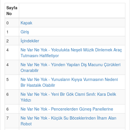
Sayfa
No
0
Kapak
1
Giriş
2
İçindekiler
4
Ne Var Ne Yok - Yolculukta Neşeli Müzik Dinlemek Araç
Tutmasını Hafifletiyor
4
Ne Var Ne Yok - Yünden Yapılan Diş Macunu Çürükleri
Onarabilir
5
Ne Var Ne Yok - Yunusların Kıyıya Vurmasının Nedeni
Bir Hastalık Olabilir
6
Ne Var Ne Yok - Yeni Bir Gök Cismi Sınıfı: Kara Delik
Yıldızı
6
Ne Var Ne Yok - Pencerelerden Güneş Panellerine
7
Ne Var Ne Yok - Küçük Su Böceklerinden İlham Alan
Robot