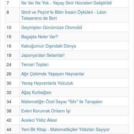
7
Ne Var Ne Yok - Yapay Sinir Hücreleri Geliştirildi
8
Simit ve Peynir'le Bilim İnsanı Öyküleri - Léon
Teisserenc de Bort
10
Geçmişten Günümüze Otomobil
15
Bagajda Neler Var?
16
Kabuğumun Dışındaki Dünya
18
Japonya'dan Selamlar!
24
Temari Topları
26
Ağır Çekimde Yaşayan Hayvanlar
30
Yavaş Hayvanlarla Yolculuk
32
Ağaç Kurbağası
34
Matematiğin Özel Sayısı "Sıfır" ile Tanışalım
38
Evleri Korumak Onların İşi
42
Aceleci Yıldız Ailesi
44
Yeni Bir Kitap - Matematikçiler Yıldızları Sayıyor