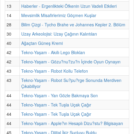
13
Haberler - Ergenlikteki Öfkenin Uzun Vadeli Etkileri
14
Mevsimlik Misafirlerimiz Göçmen Kuşlar
28
Bilim Çizgi - Tycho Brahe ve Johannes Kepler 2. Bölüm
30
Uzay Arkeolojisi: Uzay Çağının Kalıntıları
40
Ağaçtan Güneş Kremi
42
Tekno-Yaşam - Akıllı Lego Blokları
42
Tekno-Yaşam - Gözu?nu?zu?n İçinde Oyun Oynayın
43
Tekno-Yaşam - Robot Kollu Telefon
43
Tekno-Yaşam - Robot Su?pu?rge Sonunda Merdiven
Çıkabiliyor
44
Tekno-Yaşam - Yan Gözle Bakmaya Son
44
Tekno-Yaşam - Tek Tuşla Uçak Çağır
44
Tekno-Yaşam - Tek Tuşla Uçak Çağır
44
Tekno-Yaşam - Apple?ın Hesaplı Dizu?stu? Bilgisayarı
45
Tekno-Yaşam - Dijital İkiz Suçluyu Buldu