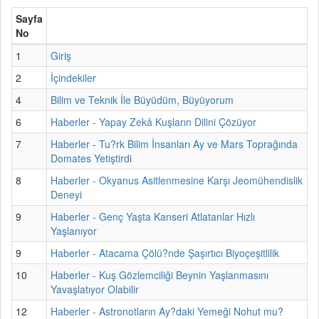
Sayfa
No
1
Giriş
2
İçindekiler
4
Bilim ve Teknik İle Büyüdüm, Büyüyorum
6
Haberler - Yapay Zekâ Kuşların Dilini Çözüyor
7
Haberler - Tu?rk Bilim İnsanları Ay ve Mars Toprağında
Domates Yetiştirdi
8
Haberler - Okyanus Asitlenmesine Karşı Jeomühendislik
Deneyi
9
Haberler - Genç Yaşta Kanseri Atlatanlar Hızlı
Yaşlanıyor
9
Haberler - Atacama Çölü?nde Şaşırtıcı Biyoçeşitlilik
10
Haberler - Kuş Gözlemciliği Beynin Yaşlanmasını
Yavaşlatıyor Olabilir
12
Haberler - Astronotların Ay?daki Yemeği Nohut mu?