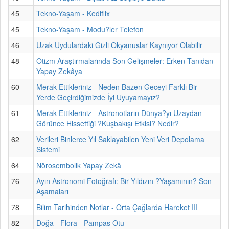
45
Tekno-Yaşam - Kediflix
45
Tekno-Yaşam - Modu?ler Telefon
46
Uzak Uydulardaki Gizli Okyanuslar Kaynıyor Olabilir
48
Otizm Araştırmalarında Son Gelişmeler: Erken Tanıdan
Yapay Zekâya
60
Merak Ettikleriniz - Neden Bazen Geceyi Farklı Bir
Yerde Geçirdiğimizde İyi Uyuyamayız?
61
Merak Ettikleriniz - Astronotların Dünya?yı Uzaydan
Görünce Hissettiği ?Kuşbakışı Etkisi? Nedir?
62
Verileri Binlerce Yıl Saklayabilen Yeni Veri Depolama
Sistemi
64
Nörosembolik Yapay Zekâ
76
Ayın Astronomi Fotoğrafı: Bir Yıldızın ?Yaşamının? Son
Aşamaları
78
Bilim Tarihinden Notlar - Orta Çağlarda Hareket III
82
Doğa - Flora - Pampas Otu