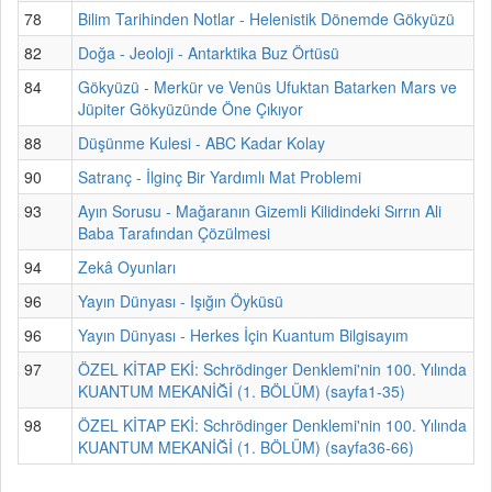
78
Bilim Tarihinden Notlar - Helenistik Dönemde Gökyüzü
82
Doğa - Jeoloji - Antarktika Buz Örtüsü
84
Gökyüzü - Merkür ve Venüs Ufuktan Batarken Mars ve
Jüpiter Gökyüzünde Öne Çıkıyor
88
Düşünme Kulesi - ABC Kadar Kolay
90
Satranç - İlginç Bir Yardımlı Mat Problemi
93
Ayın Sorusu - Mağaranın Gizemli Kilidindeki Sırrın Ali
Baba Tarafından Çözülmesi
94
Zekâ Oyunları
96
Yayın Dünyası - Işığın Öyküsü
96
Yayın Dünyası - Herkes İçin Kuantum Bilgisayım
97
ÖZEL KİTAP EKİ: Schrödinger Denklemi'nin 100. Yılında
KUANTUM MEKANİĞİ (1. BÖLÜM) (sayfa1-35)
98
ÖZEL KİTAP EKİ: Schrödinger Denklemi'nin 100. Yılında
KUANTUM MEKANİĞİ (1. BÖLÜM) (sayfa36-66)