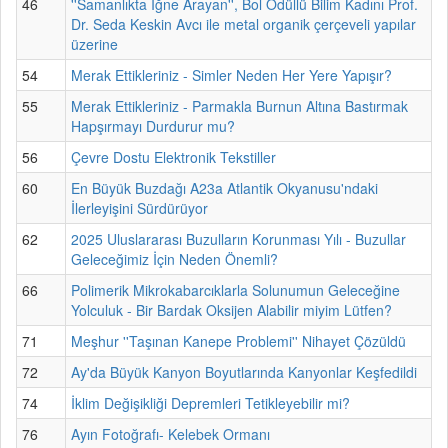
46
''Samanlıkta İğne Arayan'', Bol Ödüllü Bilim Kadını Prof.
Dr. Seda Keskin Avcı ile metal organik çerçeveli yapılar
üzerine
54
Merak Ettikleriniz - Simler Neden Her Yere Yapışır?
55
Merak Ettikleriniz - Parmakla Burnun Altına Bastırmak
Hapşırmayı Durdurur mu?
56
Çevre Dostu Elektronik Tekstiller
60
En Büyük Buzdağı A23a Atlantik Okyanusu'ndaki
İlerleyişini Sürdürüyor
62
2025 Uluslararası Buzulların Korunması Yılı - Buzullar
Geleceğimiz İçin Neden Önemli?
66
Polimerik Mikrokabarcıklarla Solunumun Geleceğine
Yolculuk - Bir Bardak Oksijen Alabilir miyim Lütfen?
71
Meşhur ''Taşınan Kanepe Problemi'' Nihayet Çözüldü
72
Ay'da Büyük Kanyon Boyutlarında Kanyonlar Keşfedildi
74
İklim Değişikliği Depremleri Tetikleyebilir mi?
76
Ayın Fotoğrafı- Kelebek Ormanı