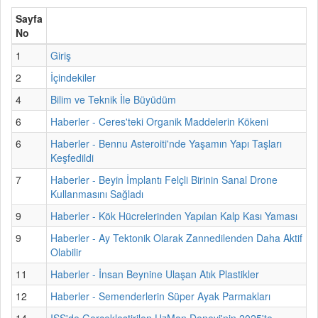
Sayfa
No
1
Giriş
2
İçindekiler
4
Bilim ve Teknik İle Büyüdüm
6
Haberler - Ceres'teki Organik Maddelerin Kökeni
6
Haberler - Bennu Asteroiti'nde Yaşamın Yapı Taşları
Keşfedildi
7
Haberler - Beyin İmplantı Felçli Birinin Sanal Drone
Kullanmasını Sağladı
9
Haberler - Kök Hücrelerinden Yapılan Kalp Kası Yaması
9
Haberler - Ay Tektonik Olarak Zannedilenden Daha Aktif
Olabilir
11
Haberler - İnsan Beynine Ulaşan Atık Plastikler
12
Haberler - Semenderlerin Süper Ayak Parmakları
14
ISS'de Gerçekleştirilen UzMan Deneyi'nin 2025'te