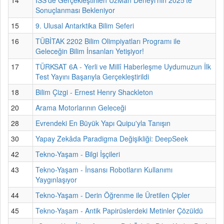
Sonuçlanması Bekleniyor
15
9. Ulusal Antarktika Bilim Seferi
16
TÜBİTAK 2202 Bilim Olimpiyatları Programı ile
Geleceğin Bilim İnsanları Yetişiyor!
17
TÜRKSAT 6A - Yerli ve Millî Haberleşme Uydumuzun İlk
Test Yayını Başarıyla Gerçekleştirildi
18
Bilim Çizgi - Ernest Henry Shackleton
20
Arama Motorlarının Geleceği
28
Evrendeki En Büyük Yapı Quipu'yla Tanışın
30
Yapay Zekâda Paradigma Değişikliği: DeepSeek
42
Tekno-Yaşam - Bilgi İşçileri
43
Tekno-Yaşam - İnsansı Robotların Kullanımı
Yaygınlaşıyor
44
Tekno-Yaşam - Derin Öğrenme ile Üretilen Çipler
45
Tekno-Yaşam - Antik Papirüslerdeki Metinler Çözüldü