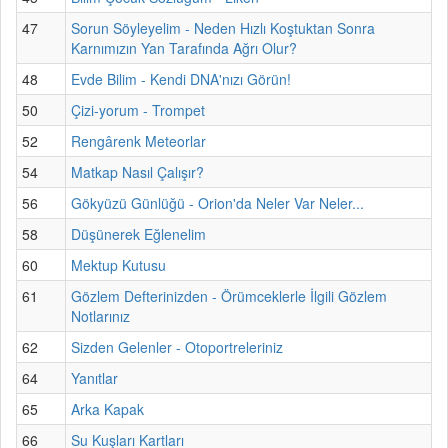
47
Sorun Söyleyelim - Neden Hızlı Koştuktan Sonra
Karnımızın Yan Tarafında Ağrı Olur?
48
Evde Bilim - Kendi DNA'nızı Görün!
50
Çizi-yorum - Trompet
52
Rengârenk Meteorlar
54
Matkap Nasıl Çalışır?
56
Gökyüzü Günlüğü - Orion'da Neler Var Neler...
58
Düşünerek Eğlenelim
60
Mektup Kutusu
61
Gözlem Defterinizden - Örümceklerle İlgili Gözlem
Notlarınız
62
Sizden Gelenler - Otoportreleriniz
64
Yanıtlar
65
Arka Kapak
66
Su Kuşları Kartları