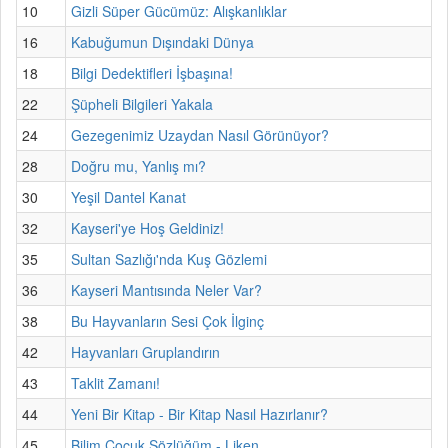
10
Gizli Süper Gücümüz: Alışkanlıklar
16
Kabuğumun Dışındaki Dünya
18
Bilgi Dedektifleri İşbaşına!
22
Şüpheli Bilgileri Yakala
24
Gezegenimiz Uzaydan Nasıl Görünüyor?
28
Doğru mu, Yanlış mı?
30
Yeşil Dantel Kanat
32
Kayseri'ye Hoş Geldiniz!
35
Sultan Sazlığı'nda Kuş Gözlemi
36
Kayseri Mantısında Neler Var?
38
Bu Hayvanların Sesi Çok İlginç
42
Hayvanları Gruplandırın
43
Taklit Zamanı!
44
Yeni Bir Kitap - Bir Kitap Nasıl Hazırlanır?
45
Bilim Çocuk Sözlüğüm - Liken