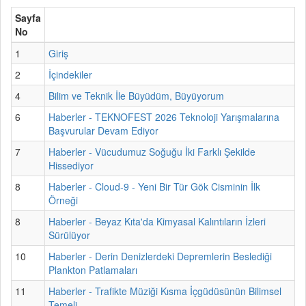
Sayfa
No
1
Giriş
2
İçindekiler
4
Bilim ve Teknik İle Büyüdüm, Büyüyorum
6
Haberler - TEKNOFEST 2026 Teknoloji Yarışmalarına
Başvurular Devam Ediyor
7
Haberler - Vücudumuz Soğuğu İki Farklı Şekilde
Hissediyor
8
Haberler - Cloud-9 - Yeni Bir Tür Gök Cisminin İlk
Örneği
8
Haberler - Beyaz Kıta'da Kimyasal Kalıntıların İzleri
Sürülüyor
10
Haberler - Derin Denizlerdeki Depremlerin Beslediği
Plankton Patlamaları
11
Haberler - Trafikte Müziği Kısma İçgüdüsünün Bilimsel
Temeli