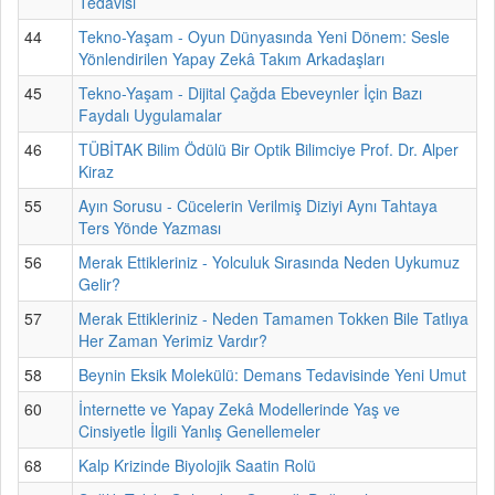
Tedavisi
44
Tekno-Yaşam - Oyun Dünyasında Yeni Dönem: Sesle
Yönlendirilen Yapay Zekâ Takım Arkadaşları
45
Tekno-Yaşam - Dijital Çağda Ebeveynler İçin Bazı
Faydalı Uygulamalar
46
TÜBİTAK Bilim Ödülü Bir Optik Bilimciye Prof. Dr. Alper
Kiraz
55
Ayın Sorusu - Cücelerin Verilmiş Diziyi Aynı Tahtaya
Ters Yönde Yazması
56
Merak Ettikleriniz - Yolculuk Sırasında Neden Uykumuz
Gelir?
57
Merak Ettikleriniz - Neden Tamamen Tokken Bile Tatlıya
Her Zaman Yerimiz Vardır?
58
Beynin Eksik Molekülü: Demans Tedavisinde Yeni Umut
60
İnternette ve Yapay Zekâ Modellerinde Yaş ve
Cinsiyetle İlgili Yanlış Genellemeler
68
Kalp Krizinde Biyolojik Saatin Rolü