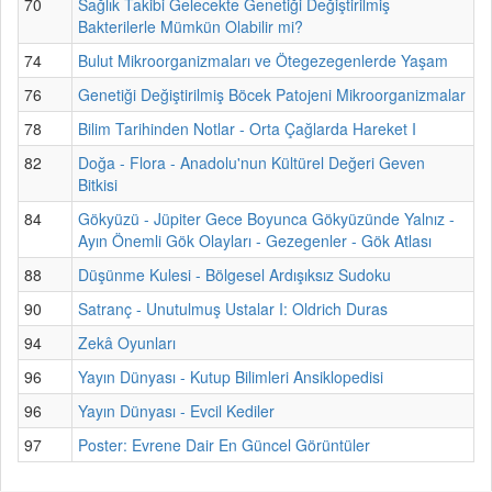
70
Sağlık Takibi Gelecekte Genetiği Değiştirilmiş
Bakterilerle Mümkün Olabilir mi?
74
Bulut Mikroorganizmaları ve Ötegezegenlerde Yaşam
76
Genetiği Değiştirilmiş Böcek Patojeni Mikroorganizmalar
78
Bilim Tarihinden Notlar - Orta Çağlarda Hareket I
82
Doğa - Flora - Anadolu'nun Kültürel Değeri Geven
Bitkisi
84
Gökyüzü - Jüpiter Gece Boyunca Gökyüzünde Yalnız -
Ayın Önemli Gök Olayları - Gezegenler - Gök Atlası
88
Düşünme Kulesi - Bölgesel Ardışıksız Sudoku
90
Satranç - Unutulmuş Ustalar I: Oldrich Duras
94
Zekâ Oyunları
96
Yayın Dünyası - Kutup Bilimleri Ansiklopedisi
96
Yayın Dünyası - Evcil Kediler
97
Poster: Evrene Dair En Güncel Görüntüler