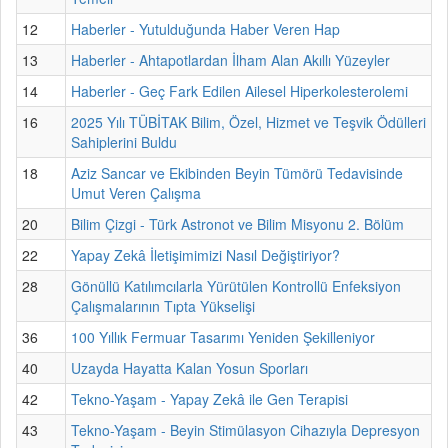
12
Haberler - Yutulduğunda Haber Veren Hap
13
Haberler - Ahtapotlardan İlham Alan Akıllı Yüzeyler
14
Haberler - Geç Fark Edilen Ailesel Hiperkolesterolemi
16
2025 Yılı TÜBİTAK Bilim, Özel, Hizmet ve Teşvik Ödülleri
Sahiplerini Buldu
18
Aziz Sancar ve Ekibinden Beyin Tümörü Tedavisinde
Umut Veren Çalışma
20
Bilim Çizgi - Türk Astronot ve Bilim Misyonu 2. Bölüm
22
Yapay Zekâ İletişimimizi Nasıl Değiştiriyor?
28
Gönüllü Katılımcılarla Yürütülen Kontrollü Enfeksiyon
Çalışmalarının Tıpta Yükselişi
36
100 Yıllık Fermuar Tasarımı Yeniden Şekilleniyor
40
Uzayda Hayatta Kalan Yosun Sporları
42
Tekno-Yaşam - Yapay Zekâ ile Gen Terapisi
43
Tekno-Yaşam - Beyin Stimülasyon Cihazıyla Depresyon