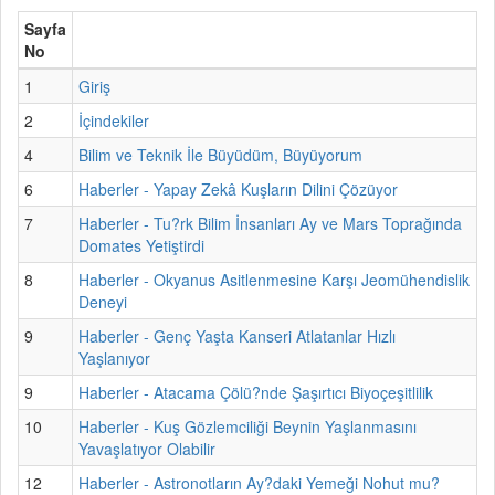
Sayfa
No
1
Giriş
2
İçindekiler
4
Bilim ve Teknik İle Büyüdüm, Büyüyorum
6
Haberler - Yapay Zekâ Kuşların Dilini Çözüyor
7
Haberler - Tu?rk Bilim İnsanları Ay ve Mars Toprağında
Domates Yetiştirdi
8
Haberler - Okyanus Asitlenmesine Karşı Jeomühendislik
Deneyi
9
Haberler - Genç Yaşta Kanseri Atlatanlar Hızlı
Yaşlanıyor
9
Haberler - Atacama Çölü?nde Şaşırtıcı Biyoçeşitlilik
10
Haberler - Kuş Gözlemciliği Beynin Yaşlanmasını
Yavaşlatıyor Olabilir
12
Haberler - Astronotların Ay?daki Yemeği Nohut mu?