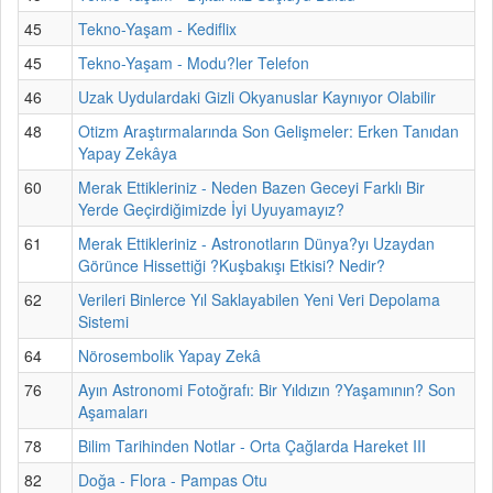
45
Tekno-Yaşam - Kediflix
45
Tekno-Yaşam - Modu?ler Telefon
46
Uzak Uydulardaki Gizli Okyanuslar Kaynıyor Olabilir
48
Otizm Araştırmalarında Son Gelişmeler: Erken Tanıdan
Yapay Zekâya
60
Merak Ettikleriniz - Neden Bazen Geceyi Farklı Bir
Yerde Geçirdiğimizde İyi Uyuyamayız?
61
Merak Ettikleriniz - Astronotların Dünya?yı Uzaydan
Görünce Hissettiği ?Kuşbakışı Etkisi? Nedir?
62
Verileri Binlerce Yıl Saklayabilen Yeni Veri Depolama
Sistemi
64
Nörosembolik Yapay Zekâ
76
Ayın Astronomi Fotoğrafı: Bir Yıldızın ?Yaşamının? Son
Aşamaları
78
Bilim Tarihinden Notlar - Orta Çağlarda Hareket III
82
Doğa - Flora - Pampas Otu