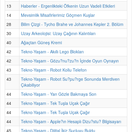
13
Haberler - Ergenlikteki Öfkenin Uzun Vadeli Etkileri
14
Mevsimlik Misafirlerimiz Göçmen Kuşlar
28
Bilim Çizgi - Tycho Brahe ve Johannes Kepler 2. Bölüm
30
Uzay Arkeolojisi: Uzay Çağının Kalıntıları
40
Ağaçtan Güneş Kremi
42
Tekno-Yaşam - Akıllı Lego Blokları
42
Tekno-Yaşam - Gözu?nu?zu?n İçinde Oyun Oynayın
43
Tekno-Yaşam - Robot Kollu Telefon
43
Tekno-Yaşam - Robot Su?pu?rge Sonunda Merdiven
Çıkabiliyor
44
Tekno-Yaşam - Yan Gözle Bakmaya Son
44
Tekno-Yaşam - Tek Tuşla Uçak Çağır
44
Tekno-Yaşam - Tek Tuşla Uçak Çağır
44
Tekno-Yaşam - Apple?ın Hesaplı Dizu?stu? Bilgisayarı
45
Tekno-Yaşam - Dijital İkiz Suçluyu Buldu