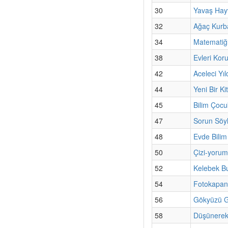
30
Yavaş Hayv
32
Ağaç Kurb
34
Matematiğin
38
Evleri Kor
42
Aceleci Yıld
44
Yeni Bir Ki
45
Bilim Çoc
47
Sorun Söyl
48
Evde Bilim 
50
Çizi-yoru
52
Kelebek B
54
Fotokapan 
56
Gökyüzü G
58
Düşünerek