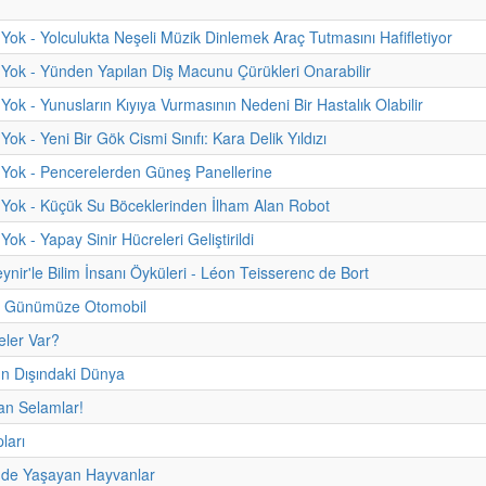
Yok - Yolculukta Neşeli Müzik Dinlemek Araç Tutmasını Hafifletiyor
Yok - Yünden Yapılan Diş Macunu Çürükleri Onarabilir
Yok - Yunusların Kıyıya Vurmasının Nedeni Bir Hastalık Olabilir
ok - Yeni Bir Gök Cismi Sınıfı: Kara Delik Yıldızı
Yok - Pencerelerden Güneş Panellerine
Yok - Küçük Su Böceklerinden İlham Alan Robot
ok - Yapay Sinir Hücreleri Geliştirildi
ynir'le Bilim İnsanı Öyküleri - Léon Teisserenc de Bort
 Günümüze Otomobil
eler Var?
 Dışındaki Dünya
an Selamlar!
ları
mde Yaşayan Hayvanlar