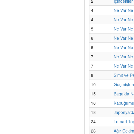
2
İçindekiler
4
Ne Var Ne 
4
Ne Var Ne 
5
Ne Var Ne 
6
Ne Var Ne Y
6
Ne Var Ne 
7
Ne Var Ne 
7
Ne Var Ne Y
8
Simit ve Pe
10
Geçmişten
15
Bagajda N
16
Kabuğumun
18
Japonya'd
24
Temari Top
26
Ağır Çeki