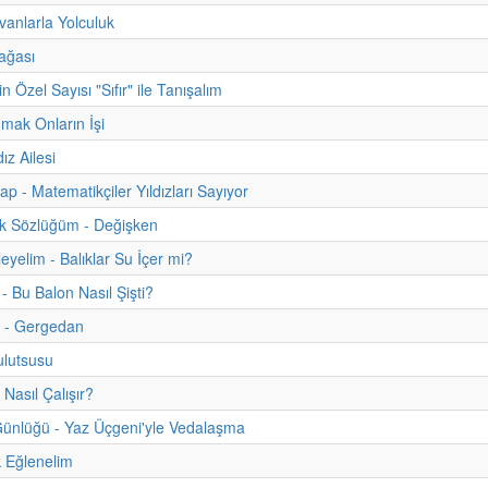
anlarla Yolculuk
ağası
 Özel Sayısı "Sıfır" ile Tanışalım
umak Onların İşi
ız Ailesi
tap - Matematikçiler Yıldızları Sayıyor
uk Sözlüğüm - Değişken
eyelim - Balıklar Su İçer mi?
- Bu Balon Nasıl Şişti?
m - Gergedan
ulutsusu
Nasıl Çalışır?
ünlüğü - Yaz Üçgeni'yle Vedalaşma
 Eğlenelim