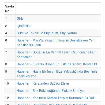
Sayfa
No
1
Giriş
2
İçindekiler
4
Bilim ve Teknik İle Büyüdüm, Büyüyorum
6
Haberler - Mars'ta Yaşam İhtimalini Destekleyen Yeni
Kanıtlar Bulundu
7
Haberler - Doğanın En Verimli Takım Oyuncuları Olan
Karıncalar
8
Haberler - Evrenin Bilinen En Eski Karadeliği Keşfedildi
9
Haberler - Hasta Bir İnsan Bize Yaklaştığında Beynimiz
Tepki Veriyor
10
Haberler - Keratinden Sağlıklı Dişler
11
Haberler - Buz Büküldüğünde Elektrik Üretiyor
12
Haberler - Kedinizle Kedice İletişim Kurmanın Bir Yolu
13
Haberler - Uranüs'ün Yeni Bir Uydusu Keşfedildi