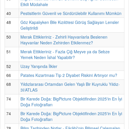
Etkili Müdahale
40
Pestisitlerin Güvenli ve Sürdürülebilir Kullanımı Mümkün
48
Göz Kapalıyken Bile Kızılötesi Görüş Sağlayan Lensler
Geliştirildi
50
Merak Ettikleriniz - Zehirli Hayvanlarla Beslenen
Hayvanlar Neden Zehirden Etkilenmez?
51
Merak Ettikleriniz - Fazla Çiğ Meyve ya da Sebze
Yemek Neden İshal Yapabilir?
52
Uzay Yarışında İlkler
66
Patates Kızartması Tip 2 Diyabet Riskini Artırıyor mu?
68
Yıldızlararası Ortamdan Gelen Yaşlı Bir Kuyruklu Yıldız-
3I/ATLAS
74
Bir Karede Doğa: BigPicture Objektifinden 2025'in En İyi
Doğa Fotoğrafları
74
Bir Karede Doğa: BigPicture Objektifinden 2025'in En İyi
Doğa Fotoğrafları
78
Bilim Tarihinden Notlar - Fârâbî'nin Bilimsel Çalışmaları