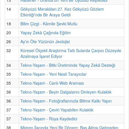
14
Gökyüzü Meraklıları 27. Kez Gökyüzü Gözlem
Etkinliği'nde Bir Araya Geldi
18
Bilim Çizgi - Kâmile Şevki Mutlu
20
Yapay Zekâ Çağında Eğitim
26
Ay'ın Öte Yüzünün Jeolojisi
32
Küresel Ölçekli Araştırma Tatlı Sularda Çarpıcı Düzeyde
Azalmaya İşaret Ediyor
34
Tekno-Yaşam - Bitki Üretiminde Yapay Zekâ Desteği
35
Tekno-Yaşam - Yeni Nesil Tarayıcılar
35
Tekno-Yaşam - Canlı Web Araması
36
Tekno-Yaşam - Beyin Dalgalarını Dinleyen Kulaklık
36
Tekno-Yaşam - Fotoğraflarınızla Bilime Katkı Yapın
37
Tekno-Yaşam - Çeviri Yapabilen Kulaklık
37
Tekno-Yaşam - Rüya Kaydedici
38
Migren İlacında Yeni Bir Dönem: Baş Ağrısı Gelmeden