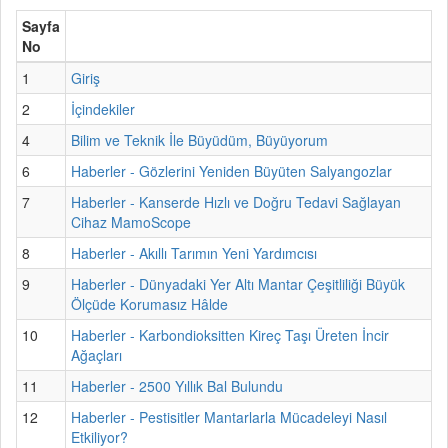
Sayfa
No
1
Giriş
2
İçindekiler
4
Bilim ve Teknik İle Büyüdüm, Büyüyorum
6
Haberler - Gözlerini Yeniden Büyüten Salyangozlar
7
Haberler - Kanserde Hızlı ve Doğru Tedavi Sağlayan
Cihaz MamoScope
8
Haberler - Akıllı Tarımın Yeni Yardımcısı
9
Haberler - Dünyadaki Yer Altı Mantar Çeşitliliği Büyük
Ölçüde Korumasız Hâlde
10
Haberler - Karbondioksitten Kireç Taşı Üreten İncir
Ağaçları
11
Haberler - 2500 Yıllık Bal Bulundu
12
Haberler - Pestisitler Mantarlarla Mücadeleyi Nasıl
Etkiliyor?