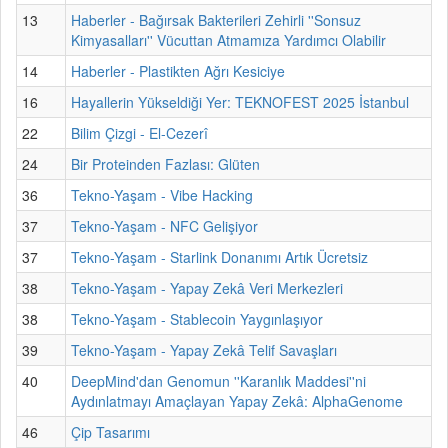
13
Haberler - Bağırsak Bakterileri Zehirli ''Sonsuz
Kimyasalları'' Vücuttan Atmamıza Yardımcı Olabilir
14
Haberler - Plastikten Ağrı Kesiciye
16
Hayallerin Yükseldiği Yer: TEKNOFEST 2025 İstanbul
22
Bilim Çizgi - El-Cezerî
24
Bir Proteinden Fazlası: Glüten
36
Tekno-Yaşam - Vibe Hacking
37
Tekno-Yaşam - NFC Gelişiyor
37
Tekno-Yaşam - Starlink Donanımı Artık Ücretsiz
38
Tekno-Yaşam - Yapay Zekâ Veri Merkezleri
38
Tekno-Yaşam - Stablecoin Yaygınlaşıyor
39
Tekno-Yaşam - Yapay Zekâ Telif Savaşları
40
DeepMind'dan Genomun ''Karanlık Maddesi''ni
Aydınlatmayı Amaçlayan Yapay Zekâ: AlphaGenome
46
Çip Tasarımı