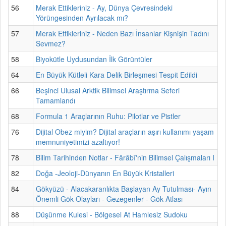
56
Merak Ettikleriniz - Ay, Dünya Çevresindeki
Yörüngesinden Ayrılacak mı?
57
Merak Ettikleriniz - Neden Bazı İnsanlar Kişnişin Tadını
Sevmez?
58
Biyokütle Uydusundan İlk Görüntüler
64
En Büyük Kütleli Kara Delik Birleşmesi Tespit Edildi
66
Beşinci Ulusal Arktik Bilimsel Araştırma Seferi
Tamamlandı
68
Formula 1 Araçlarının Ruhu: Pilotlar ve Pistler
76
Dijital Obez miyim? Dijital araçların aşırı kullanımı yaşam
memnuniyetimizi azaltıyor!
78
Bilim Tarihinden Notlar - Fârâbî'nin Bilimsel Çalışmaları I
82
Doğa -Jeoloji-Dünyanın En Büyük Kristalleri
84
Gökyüzü - Alacakaranlıkta Başlayan Ay Tutulması- Ayın
Önemli Gök Olayları - Gezegenler - Gök Atlası
88
Düşünme Kulesi - Bölgesel At Hamlesiz Sudoku