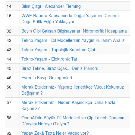
14
Bilim Çizgi - Alexander Fleming
16
WWF Raporu Kapsamında Doğal Yaşamın Durumu:
Doğa Kritik Eşiğe Yaklaşıyor
32
Beyin Gibi Çalışan Bilgisayarlar: Nöromorfik Hesaplama
42
Tekno-Yaşam - Dil Modellerinin Yaygın Kullanım Analizi
43
Tekno-Yaşam - Topolojik Kuantum Çipi
44
Tekno-Yaşam - Elektronik Tat
45
Biraz Tekne, Biraz Uçak... Deniz Planörü
46
Evrenin Kayıp Gezegenleri
56
Merak Ettikleriniz - Yaşımız İlerledikçe Vücut Kokumuz
Değişir mi?
57
Merak Ettikleriniz - Neden Kaşındıkça Daha Fazla
Kaşınırız?
58
OpenAI'nin Büyük Dil Modelleri ve Çip Talebi: Donanım
Dünyası Nereye Gidiyor?
62
Yapay Zekâ Tıpta Neler Vadediyor?