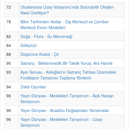
72
Uluslararası Uzay İstasyonu'nda Solunabilir Oksijen
Nasıl Üretiliyor?
78
Bilim Tarihinden Notlar - Dış Merkezli ve Çember
Merkezli Evren Modelleri
82
Doğa - Flora - Su Mercimeği
84
Gökyüzü
88
Düşünme Kulesi - Çit
90
Satranç - Beklenmedik Bir Taktik Vuruş: Ara Hamle
93
Ayın Sorusu - Keloğlan'ın Satranç Tahtası Üzerindeki
Fındıkların Tamamını Toplama Yöntemi
94
Zekâ Oyunları
96
Yayın Dünyası - Meslekleri Tanıyorum - Açık Havayı
Seviyorum
96
Yayın Dünyası - Anadolu Doğasından Yansımalar
96
Yayın Dünyası - Meslekleri Tanıyorum - Uzayı
Seviyorum