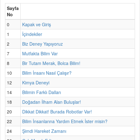
Sayfa
No
0
Kapak ve Giriş
1
İçindekiler
2
Biz Deney Yapıyoruz
7
Mutfakta Bilim Var
8
Bir Tutam Merak, Bolca Bilim!
10
Bilim İnsanı Nasıl Çalışır?
12
Kimya Deneyi
14
Bilimin Farklı Dalları
18
Doğadan İlham Alan Buluşlar!
20
Dikkat Dikkat! Burada Robotlar Var!
22
Bilim İnsanlarına Yardım Etmek İster misin?
24
Şimdi Hareket Zamanı