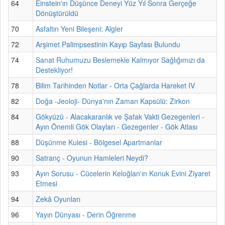
64
Einstein'ın Düşünce Deneyi Yüz Yıl Sonra Gerçeğe
Dönüştürüldü
70
Asfaltın Yeni Bileşeni: Algler
72
Arşimet Palimpsestinin Kayıp Sayfası Bulundu
74
Sanat Ruhumuzu Beslemekle Kalmıyor Sağlığımızı da
Destekliyor!
78
Bilim Tarihinden Notlar - Orta Çağlarda Hareket IV
82
Doğa -Jeoloji- Dünya'nın Zaman Kapsülü: Zirkon
84
Gökyüzü - Alacakaranlık ve Şafak Vakti Gezegenleri -
Ayın Önemli Gök Olayları - Gezegenler - Gök Atlası
88
Düşünme Kulesi - Bölgesel Apartmanlar
90
Satranç - Oyunun Hamleleri Neydi?
93
Ayın Sorusu - Cücelerin Keloğlan'ın Konuk Evini Ziyaret
Etmesi
94
Zekâ Oyunları
96
Yayın Dünyası - Derin Öğrenme