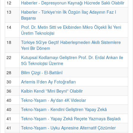
12
Haberler - Depresyonun Kaynağı Hücrede Saklı Olabilir
13
Haberler - Türkiye'nin İlk Özgün İlaç Adayının Faz I
Başarısı
14
Prof. Dr. Metin Sitti ve Ekibinden Mikro Ölçekli İki Yeni
Üretim Teknolojisi
18
Türkiye 5G'ye Geçti! Haberleşmeden Akıllı Sistemlere
Yeni Bir Dönem
22
Kutupsal Kodlamayı Geliştiren Prof. Dr. Erdal Arıkan ile
5G Teknolojisi Üzerine
28
Bilim Çizgi - El-Battânî
30
Artemis II'den Ay Fotoğrafları
36
Kalbin Kendi ''Mini Beyni'' Olabilir
40
Tekno-Yaşam - Ay'dan 4K Videolar
40
Tekno-Yaşam - Kendini Geliştiren Yapay Zekâ
41
Tekno-Yaşam - Yapay Zekâ Reçete Yazmaya Başladı
41
Tekno-Yaşam - Uyku Apnesine Alternatif Çözümler