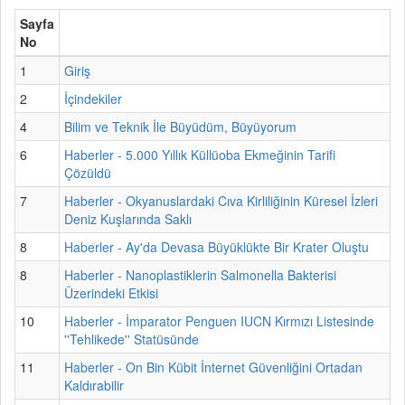
Sayfa
No
1
Giriş
2
İçindekiler
4
Bilim ve Teknik İle Büyüdüm, Büyüyorum
6
Haberler - 5.000 Yıllık Küllüoba Ekmeğinin Tarifi
Çözüldü
7
Haberler - Okyanuslardaki Cıva Kirliliğinin Küresel İzleri
Deniz Kuşlarında Saklı
8
Haberler - Ay'da Devasa Büyüklükte Bir Krater Oluştu
8
Haberler - Nanoplastiklerin Salmonella Bakterisi
Üzerindeki Etkisi
10
Haberler - İmparator Penguen IUCN Kırmızı Listesinde
''Tehlikede'' Statüsünde
11
Haberler - On Bin Kübit İnternet Güvenliğini Ortadan
Kaldırabilir