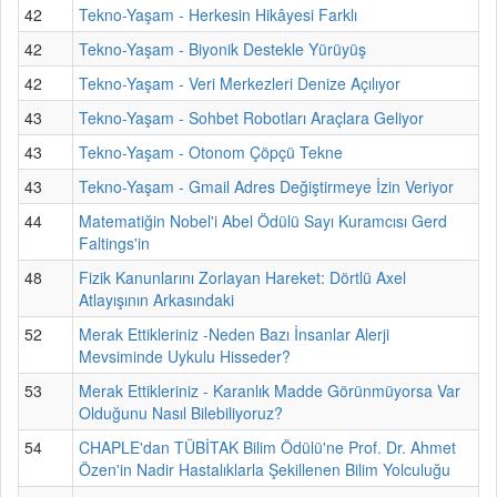
42
Tekno-Yaşam - Herkesin Hikâyesi Farklı
42
Tekno-Yaşam - Biyonik Destekle Yürüyüş
42
Tekno-Yaşam - Veri Merkezleri Denize Açılıyor
43
Tekno-Yaşam - Sohbet Robotları Araçlara Geliyor
43
Tekno-Yaşam - Otonom Çöpçü Tekne
43
Tekno-Yaşam - Gmail Adres Değiştirmeye İzin Veriyor
44
Matematiğin Nobel'i Abel Ödülü Sayı Kuramcısı Gerd
Faltings'in
48
Fizik Kanunlarını Zorlayan Hareket: Dörtlü Axel
Atlayışının Arkasındaki
52
Merak Ettikleriniz -Neden Bazı İnsanlar Alerji
Mevsiminde Uykulu Hisseder?
53
Merak Ettikleriniz - Karanlık Madde Görünmüyorsa Var
Olduğunu Nasıl Bilebiliyoruz?
54
CHAPLE'dan TÜBİTAK Bilim Ödülü'ne Prof. Dr. Ahmet
Özen'in Nadir Hastalıklarla Şekillenen Bilim Yolculuğu