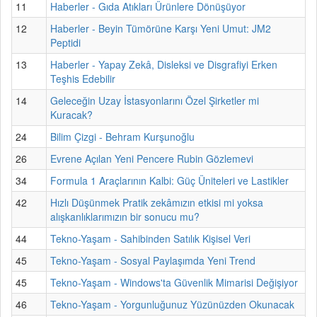
11
Haberler - Gıda Atıkları Ürünlere Dönüşüyor
12
Haberler - Beyin Tümörüne Karşı Yeni Umut: JM2
Peptidi
13
Haberler - Yapay Zekâ, Disleksi ve Disgrafiyi Erken
Teşhis Edebilir
14
Geleceğin Uzay İstasyonlarını Özel Şirketler mi
Kuracak?
24
Bilim Çizgi - Behram Kurşunoğlu
26
Evrene Açılan Yeni Pencere Rubin Gözlemevi
34
Formula 1 Araçlarının Kalbi: Güç Üniteleri ve Lastikler
42
Hızlı Düşünmek Pratik zekâmızın etkisi mi yoksa
alışkanlıklarımızın bir sonucu mu?
44
Tekno-Yaşam - Sahibinden Satılık Kişisel Veri
45
Tekno-Yaşam - Sosyal Paylaşımda Yeni Trend
45
Tekno-Yaşam - Windows'ta Güvenlik Mimarisi Değişiyor
46
Tekno-Yaşam - Yorgunluğunuz Yüzünüzden Okunacak