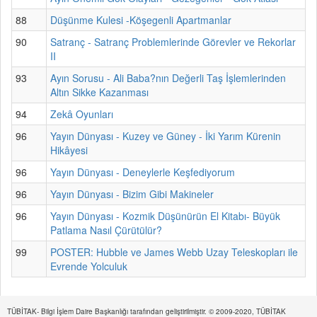
88
Düşünme Kulesi -Köşegenli Apartmanlar
90
Satranç - Satranç Problemlerinde Görevler ve Rekorlar
II
93
Ayın Sorusu - Ali Baba?nın Değerli Taş İşlemlerinden
Altın Sikke Kazanması
94
Zekâ Oyunları
96
Yayın Dünyası - Kuzey ve Güney - İki Yarım Kürenin
Hikâyesi
96
Yayın Dünyası - Deneylerle Keşfediyorum
96
Yayın Dünyası - Bizim Gibi Makineler
96
Yayın Dünyası - Kozmik Düşünürün El Kitabı- Büyük
Patlama Nasıl Çürütülür?
99
POSTER: Hubble ve James Webb Uzay Teleskopları ile
Evrende Yolculuk
TÜBİTAK- Bilgi İşlem Daire Başkanlığı tarafından geliştirilmiştir. © 2009-2020, TÜBİTAK