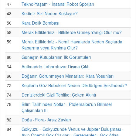
47
Tekno-Yaşam - İnsansı Robot Sporları
48
Kediniz Sizi Neden Kokluyor?
50
Kara Delik Bombası
58
Merak Ettikleriniz - Bitkilerde Güneş Yanığı Olur mu?
59
Merak Ettikleriniz - Nemli Havalarda Neden Saçlarda
Kabarma veya Kıvrılma Olur?
60
Güneş'in Kutuplarının İlk Görüntüleri
64
Antimadde Laboratuvar Dışına Çıktı
66
Doğanın Görünmeyen Mimarları: Kara Yosunları
72
Keçilerin Göz Bebekleri Neden Dikdörtgen Şeklindedir?
74
Denizlerdeki Gizli Tehlike: Çeken Akıntı
78
Bilim Tarihinden Notlar - Ptolemaios'un Bilimsel
Çalışmaları III
82
Doğa -Flora- Arsız Zaylan
84
Gökyüzü - Gökyüzünde Venüs ve Jüpiter Buluşması -
Ayın Önemli Gök Olayları - Gezegenler - Gök Atlası