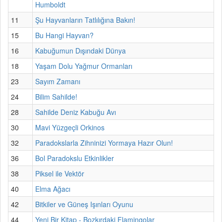
Humboldt
11
Şu Hayvanların Tatlılığına Bakın!
15
Bu Hangi Hayvan?
16
Kabuğumun Dışındaki Dünya
18
Yaşam Dolu Yağmur Ormanları
23
Sayım Zamanı
24
Bilim Sahilde!
28
Sahilde Deniz Kabuğu Avı
30
Mavi Yüzgeçli Orkinos
32
Paradokslarla Zihninizi Yormaya Hazır Olun!
36
Bol Paradokslu Etkinlikler
38
Piksel ile Vektör
40
Elma Ağacı
42
Bitkiler ve Güneş Işınları Oyunu
44
Yeni Bir Kitap - Bozkırdaki Flamingolar