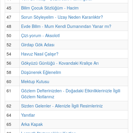
45
Bilim Çocuk Sözlüğüm - Hacim
47
Sorun Söyleyelim - Uzay Neden Karanlıktır?
48
Evde Bilim - Mum Kendi Dumanından Yanar mı?
50
Çizi-yorum - Aksolotl
52
Girdap Gök Adası
54
Havuz Nasıl Çalışır?
56
Gökyüzü Günlüğü - Kovandaki Kraliçe Arı
58
Düşünerek Eğlenelim
60
Mektup Kutusu
61
Gözlem Defterinizden - Doğadaki Etkinliklerinizle İlgili
Gözlem Notlarınız
62
Sizden Gelenler - Ailenizle İlgili Resimleriniz
64
Yanıtlar
65
Arka Kapak