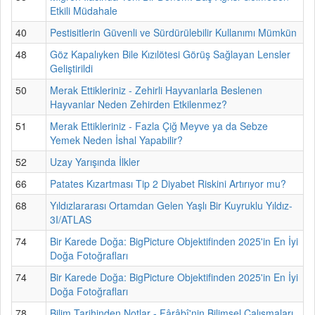
Etkili Müdahale
40
Pestisitlerin Güvenli ve Sürdürülebilir Kullanımı Mümkün
48
Göz Kapalıyken Bile Kızılötesi Görüş Sağlayan Lensler
Geliştirildi
50
Merak Ettikleriniz - Zehirli Hayvanlarla Beslenen
Hayvanlar Neden Zehirden Etkilenmez?
51
Merak Ettikleriniz - Fazla Çiğ Meyve ya da Sebze
Yemek Neden İshal Yapabilir?
52
Uzay Yarışında İlkler
66
Patates Kızartması Tip 2 Diyabet Riskini Artırıyor mu?
68
Yıldızlararası Ortamdan Gelen Yaşlı Bir Kuyruklu Yıldız-
3I/ATLAS
74
Bir Karede Doğa: BigPicture Objektifinden 2025'in En İyi
Doğa Fotoğrafları
74
Bir Karede Doğa: BigPicture Objektifinden 2025'in En İyi
Doğa Fotoğrafları
78
Bilim Tarihinden Notlar - Fârâbî'nin Bilimsel Çalışmaları