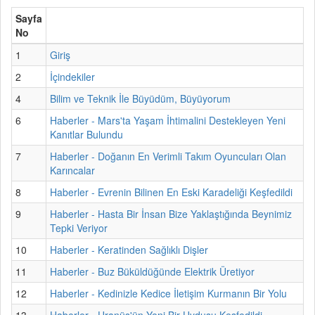
Sayfa
No
1
Giriş
2
İçindekiler
4
Bilim ve Teknik İle Büyüdüm, Büyüyorum
6
Haberler - Mars'ta Yaşam İhtimalini Destekleyen Yeni
Kanıtlar Bulundu
7
Haberler - Doğanın En Verimli Takım Oyuncuları Olan
Karıncalar
8
Haberler - Evrenin Bilinen En Eski Karadeliği Keşfedildi
9
Haberler - Hasta Bir İnsan Bize Yaklaştığında Beynimiz
Tepki Veriyor
10
Haberler - Keratinden Sağlıklı Dişler
11
Haberler - Buz Büküldüğünde Elektrik Üretiyor
12
Haberler - Kedinizle Kedice İletişim Kurmanın Bir Yolu
13
Haberler - Uranüs'ün Yeni Bir Uydusu Keşfedildi