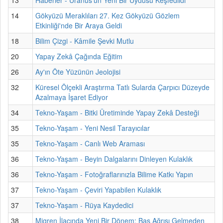
14
Gökyüzü Meraklıları 27. Kez Gökyüzü Gözlem
Etkinliği'nde Bir Araya Geldi
18
Bilim Çizgi - Kâmile Şevki Mutlu
20
Yapay Zekâ Çağında Eğitim
26
Ay'ın Öte Yüzünün Jeolojisi
32
Küresel Ölçekli Araştırma Tatlı Sularda Çarpıcı Düzeyde
Azalmaya İşaret Ediyor
34
Tekno-Yaşam - Bitki Üretiminde Yapay Zekâ Desteği
35
Tekno-Yaşam - Yeni Nesil Tarayıcılar
35
Tekno-Yaşam - Canlı Web Araması
36
Tekno-Yaşam - Beyin Dalgalarını Dinleyen Kulaklık
36
Tekno-Yaşam - Fotoğraflarınızla Bilime Katkı Yapın
37
Tekno-Yaşam - Çeviri Yapabilen Kulaklık
37
Tekno-Yaşam - Rüya Kaydedici
38
Migren İlacında Yeni Bir Dönem: Baş Ağrısı Gelmeden