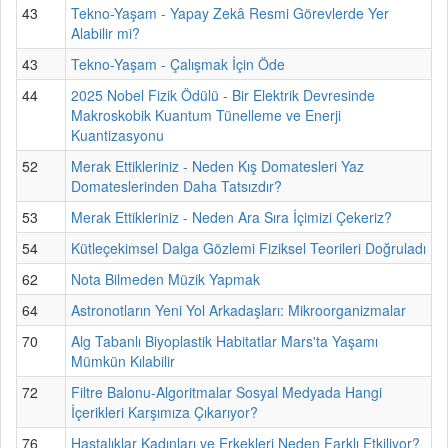
43
Tekno-Yaşam - Yapay Zekâ Resmi Görevlerde Yer
Alabilir mi?
43
Tekno-Yaşam - Çalışmak İçin Öde
44
2025 Nobel Fizik Ödülü - Bir Elektrik Devresinde
Makroskobik Kuantum Tünelleme ve Enerji
Kuantizasyonu
52
Merak Ettikleriniz - Neden Kış Domatesleri Yaz
Domateslerinden Daha Tatsızdır?
53
Merak Ettikleriniz - Neden Ara Sıra İçimizi Çekeriz?
54
Kütleçekimsel Dalga Gözlemi Fiziksel Teorileri Doğruladı
62
Nota Bilmeden Müzik Yapmak
64
Astronotların Yeni Yol Arkadaşları: Mikroorganizmalar
70
Alg Tabanlı Biyoplastik Habitatlar Mars'ta Yaşamı
Mümkün Kılabilir
72
Filtre Balonu-Algoritmalar Sosyal Medyada Hangi
İçerikleri Karşımıza Çıkarıyor?
76
Hastalıklar Kadınları ve Erkekleri Neden Farklı Etkiliyor?