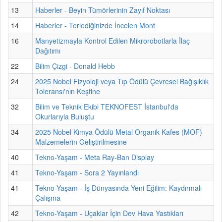
13
Haberler - Beyin Tümörlerinin Zayıf Noktası
14
Haberler - Terlediğinizde İncelen Mont
16
Manyetizmayla Kontrol Edilen Mikrorobotlarla İlaç
Dağıtımı
22
Bilim Çizgi - Donald Hebb
24
2025 Nobel Fizyoloji veya Tıp Ödülü Çevresel Bağışıklık
Toleransı'nın Keşfine
32
Bilim ve Teknik Ekibi TEKNOFEST İstanbul'da
Okurlarıyla Buluştu
34
2025 Nobel Kimya Ödülü Metal Organik Kafes (MOF)
Malzemelerin Geliştirilmesine
40
Tekno-Yaşam - Meta Ray-Ban Display
41
Tekno-Yaşam - Sora 2 Yayınlandı
41
Tekno-Yaşam - İş Dünyasında Yeni Eğilim: Kaydırmalı
Çalışma
42
Tekno-Yaşam - Uçaklar İçin Dev Hava Yastıkları