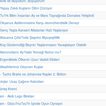
eknik İle Büyüdüm, Büyüyorum
 Yapay Zekâ Kuşların Dilini Çözüyor
 Tu?rk Bilim İnsanları Ay ve Mars Toprağında Domates Yetiştirdi
 Okyanus Asitlenmesine Karşı Jeomühendislik Deneyi
 Genç Yaşta Kanseri Atlatanlar Hızlı Yaşlanıyor
Atacama Çölü?nde Şaşırtıcı Biyoçeşitlilik
 Kuş Gözlemciliği Beynin Yaşlanmasını Yavaşlatıyor Olabilir
 Astronotların Ay?daki Yemeği Nohut mu?
Ergenlikteki Öfkenin Uzun Vadeli Etkileri
Misafirlerimiz Göçmen Kuşlar
i - Tycho Brahe ve Johannes Kepler 2. Bölüm
ojisi: Uzay Çağının Kalıntıları
üneş Kremi
m - Akıllı Lego Blokları
am - Gözu?nu?zu?n İçinde Oyun Oynayın