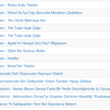
m - Robot Kollu Telefon
am - Robot Su?pu?rge Sonunda Merdiven Çıkabiliyor
am - Yan Gözle Bakmaya Son
am - Tek Tuşla Uçak Çağır
am - Tek Tuşla Uçak Çağır
m - Apple?ın Hesaplı Dizu?stu? Bilgisayarı
m - Dijital İkiz Suçluyu Buldu
m - Kediflix
am - Modu?ler Telefon
ardaki Gizli Okyanuslar Kaynıyor Olabilir
tırmalarında Son Gelişmeler: Erken Tanıdan Yapay Zekâya
kleriniz - Neden Bazen Geceyi Farklı Bir Yerde Geçirdiğimizde İyi Uyuy
kleriniz - Astronotların Dünya?yı Uzaydan Görünce Hissettiği ?Kuşbakışı
inlerce Yıl Saklayabilen Yeni Veri Depolama Sistemi