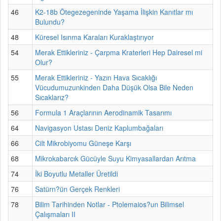
46
K2-18b Ötegezegeninde Yaşama İlişkin Kanıtlar mı
Bulundu?
48
Küresel Isınma Karaları Kuraklaştırıyor
54
Merak Ettikleriniz - Çarpma Kraterleri Hep Dairesel mi
Olur?
55
Merak Ettikleriniz - Yazın Hava Sıcaklığı
Vücudumuzunkinden Daha Düşük Olsa Bile Neden
Sıcaklarız?
56
Formula 1 Araçlarının Aerodinamik Tasarımı
64
Navigasyon Ustası Deniz Kaplumbağaları
66
Cilt Mikrobiyomu Güneşe Karşı
68
Mikrokabarcık Gücüyle Suyu Kimyasallardan Arıtma
74
İki Boyutlu Metaller Üretildi
76
Satürn?ün Gerçek Renkleri
78
Bilim Tarihinden Notlar - Ptolemaios?un Bilimsel
Çalışmaları II