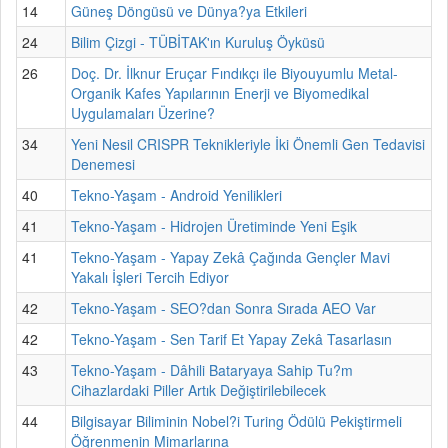
14
Güneş Döngüsü ve Dünya?ya Etkileri
24
Bilim Çizgi - TÜBİTAK'ın Kuruluş Öyküsü
26
Doç. Dr. İlknur Eruçar Fındıkçı ile Biyouyumlu Metal-
Organik Kafes Yapılarının Enerji ve Biyomedikal
Uygulamaları Üzerine?
34
Yeni Nesil CRISPR Teknikleriyle İki Önemli Gen Tedavisi
Denemesi
40
Tekno-Yaşam - Android Yenilikleri
41
Tekno-Yaşam - Hidrojen Üretiminde Yeni Eşik
41
Tekno-Yaşam - Yapay Zekâ Çağında Gençler Mavi
Yakalı İşleri Tercih Ediyor
42
Tekno-Yaşam - SEO?dan Sonra Sırada AEO Var
42
Tekno-Yaşam - Sen Tarif Et Yapay Zekâ Tasarlasın
43
Tekno-Yaşam - Dâhili Bataryaya Sahip Tu?m
Cihazlardaki Piller Artık Değiştirilebilecek
44
Bilgisayar Biliminin Nobel?i Turing Ödülü Pekiştirmeli
Öğrenmenin Mimarlarına