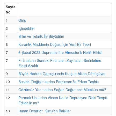
Sayfa
No
1
Giriş
2
İçindekiler
4
Bilim ve Teknik İle Büyüdüm
6
Karanlık Maddenin Doğası İçin Yeni Bir Teori
7
6 Şubat 2023 Depremlerine Atmosferik Nehir Etkisi
7
Fırtınaların Sonraki Fırtınaları Zayıflatan Serinletme
Etkisi Azaldı
9
Büyük Hadron Çarpıştırıcıda Kurşun Altına Dönüşüyor
10
Sesteki Değişimlerden Parkinson?a Erken Teşhis
11
Gözümüz Yanmadan Soğan Doğramak Mümkün mü?
12
Parmak Ucundan Alınan Kanla Depresyon Riski Tespit
Edilebilir mi?
13
Isınan Denizler, Küçülen Balıklar