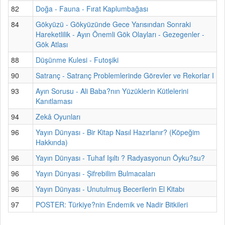
82
Doğa - Fauna - Fırat Kaplumbağası
84
Gökyüzü - Gökyüzünde Gece Yarısından Sonraki
Hareketlilik - Ayın Önemli Gök Olayları - Gezegenler -
Gök Atlası
88
Düşünme Kulesi - Futoşiki
90
Satranç - Satranç Problemlerinde Görevler ve Rekorlar I
93
Ayın Sorusu - Ali Baba?nın Yüzüklerin Kütlelerini
Kanıtlaması
94
Zekâ Oyunları
96
Yayın Dünyası - Bir Kitap Nasıl Hazırlanır? (Köpeğim
Hakkında)
96
Yayın Dünyası - Tuhaf Işıltı ? Radyasyonun Öyku?su?
96
Yayın Dünyası - Şifrebilim Bulmacaları
96
Yayın Dünyası - Unutulmuş Becerilerin El Kitabı
97
POSTER: Türkiye?nin Endemik ve Nadir Bitkileri