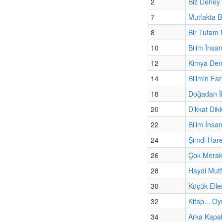
2
Biz Deney
7
Mutfakta B
8
Bir Tutam 
10
Bilim İnsan
12
Kimya Den
14
Bilimin Fark
18
Doğadan İl
20
Dikkat Dik
22
Bilim İnsa
24
Şimdi Har
26
Çok Merak
28
Haydi Mut
30
Küçük Elle
32
Kitap... Oy
34
Arka Kapa