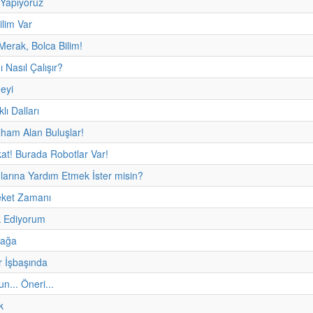
 Yapıyoruz
ilim Var
Merak, Bolca Bilim!
ı Nasıl Çalışır?
eyi
lı Dalları
ham Alan Buluşlar!
kat! Burada Robotlar Var!
nlarına Yardım Etmek İster misin?
eket Zamanı
 Ediyorum
fağa
r İşbaşında
un... Öneri...
k