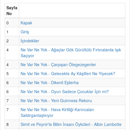
Sayfa
No
0
Kapak
1
Giriş
2
İçindekiler
4
Ne Var Ne Yok - Ağaçlar Gök Gürültülü Fırtınalarda Işık
Saçıyor
4
Ne Var Ne Yok - Çarpışan Ötegezegenler
5
Ne Var Ne Yok - Gelecekte Ay Kâşifleri Ne Yiyecek?
6
Ne Var Ne Yok - Dikenli Ejderha
6
Ne Var Ne Yok - Oyun Sadece Çocuklar İçin mi?
7
Ne Var Ne Yok - Yeni Guinness Rekoru
7
Ne Var Ne Yok - Hava Kirliliği Karıncaları
Saldırganlaştırıyor
8
Simit ve Peynir'le Bilim İnsanı Öyküleri - Albin Lambotte