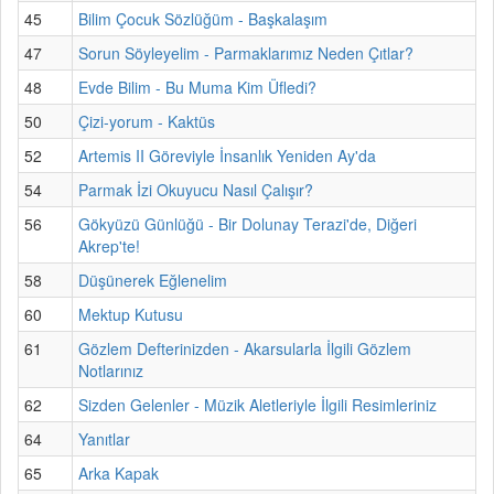
45
Bilim Çocuk Sözlüğüm - Başkalaşım
47
Sorun Söyleyelim - Parmaklarımız Neden Çıtlar?
48
Evde Bilim - Bu Muma Kim Üfledi?
50
Çizi-yorum - Kaktüs
52
Artemis II Göreviyle İnsanlık Yeniden Ay'da
54
Parmak İzi Okuyucu Nasıl Çalışır?
56
Gökyüzü Günlüğü - Bir Dolunay Terazi'de, Diğeri
Akrep'te!
58
Düşünerek Eğlenelim
60
Mektup Kutusu
61
Gözlem Defterinizden - Akarsularla İlgili Gözlem
Notlarınız
62
Sizden Gelenler - Müzik Aletleriyle İlgili Resimleriniz
64
Yanıtlar
65
Arka Kapak