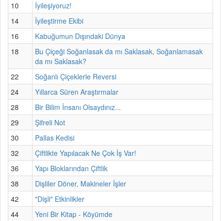
10
İyileşiyoruz!
14
İyileştirme Ekibi
16
Kabuğumun Dışındaki Dünya
18
Bu Çiçeği Soğanlasak da mı Saklasak, Soğanlamasak
da mı Saklasak?
22
Soğanlı Çiçeklerle Reversi
24
Yıllarca Süren Araştırmalar
28
Bir Bilim İnsanı Olsaydınız...
29
Şifreli Not
30
Pallas Kedisi
32
Çiftlikte Yapılacak Ne Çok İş Var!
36
Yapı Bloklarından Çiftlik
38
Dişliler Döner, Makineler İşler
42
"Dişli" Etkinlikler
44
Yeni Bir Kitap - Köyümde