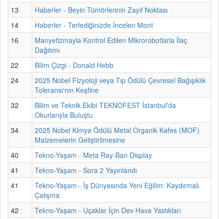
13
Haberler - Beyin Tümörlerinin Zayıf Noktası
14
Haberler - Terlediğinizde İncelen Mont
16
Manyetizmayla Kontrol Edilen Mikrorobotlarla İlaç
Dağıtımı
22
Bilim Çizgi - Donald Hebb
24
2025 Nobel Fizyoloji veya Tıp Ödülü Çevresel Bağışıklık
Toleransı'nın Keşfine
32
Bilim ve Teknik Ekibi TEKNOFEST İstanbul'da
Okurlarıyla Buluştu
34
2025 Nobel Kimya Ödülü Metal Organik Kafes (MOF)
Malzemelerin Geliştirilmesine
40
Tekno-Yaşam - Meta Ray-Ban Display
41
Tekno-Yaşam - Sora 2 Yayınlandı
41
Tekno-Yaşam - İş Dünyasında Yeni Eğilim: Kaydırmalı
Çalışma
42
Tekno-Yaşam - Uçaklar İçin Dev Hava Yastıkları