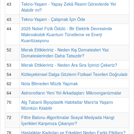
43
Tekno-Yaşam - Yapay Zekâ Resmi Görevlerde Yer
Alabilir mi?
43
Tekno-Yaşam - Çalışmak İçin Öde
44
2025 Nobel Fizik Ödülü - Bir Elektrik Devresinde
Makroskobik Kuantum Tünelleme ve Enerji
Kuantizasyonu
52
Merak Ettikleriniz - Neden Kış Domatesleri Yaz
Domateslerinden Daha Tatsızdır?
53
Merak Ettikleriniz - Neden Ara Sıra İçimizi Çekeriz?
54
Kütleçekimsel Dalga Gözlemi Fiziksel Teorileri Doğruladı
62
Nota Bilmeden Müzik Yapmak
64
Astronotların Yeni Yol Arkadaşları: Mikroorganizmalar
70
Alg Tabanlı Biyoplastik Habitatlar Mars'ta Yaşamı
Mümkün Kılabilir
72
Filtre Balonu-Algoritmalar Sosyal Medyada Hangi
İçerikleri Karşımıza Çıkarıyor?
76
Hastalıklar Kadınları ve Erkekleri Neden Farklı Etkiliyor?