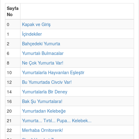
Sayfa
No
0
Kapak ve Giriş
1
İçindekiler
2
Bahçedeki Yumurta
6
Yumurtalı Bulmacalar
8
Ne Çok Yumurta Var!
10
Yumurtalarla Hayvanları Eşleştir
12
Bu Yumurtada Civciv Var!
14
Yumurtalarla Bir Deney
16
Bak Şu Yumurtalara!
20
Yumurtadan Kelebeğe
21
Yumurta... Tırtıl... Pupa... Kelebek...
22
Merhaba Ornitorenk!