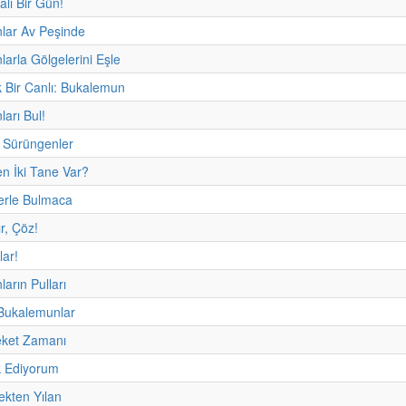
alı Bir Gün!
lar Av Peşinde
arla Gölgelerini Eşle
 Bir Canlı: Bukalemun
arı Bul!
Sürüngenler
n İki Tane Var?
erle Bulmaca
ır, Çöz!
lar!
arın Pulları
 Bukalemunlar
eket Zamanı
 Ediyorum
ekten Yılan