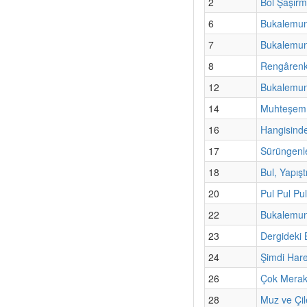
2
Bol Şaşırm
6
Bukalemun
7
Bukalemunl
8
Rengârenk
12
Bukalemunl
14
Muhteşem 
16
Hangisinde
17
Sürüngenl
18
Bul, Yapışt
20
Pul Pul Pul
22
Bukalemunl
23
Dergideki
24
Şimdi Har
26
Çok Merak
28
Muz ve Çil