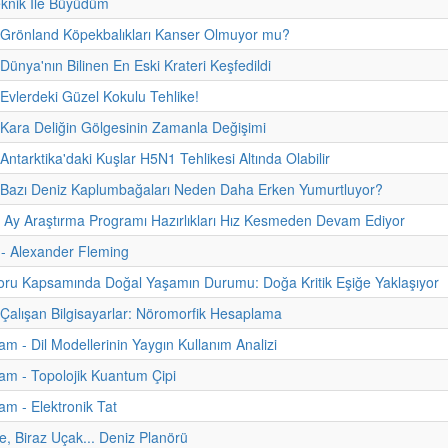
eknik İle Büyüdüm
 Grönland Köpekbalıkları Kanser Olmuyor mu?
Dünya'nın Bilinen En Eski Krateri Keşfedildi
 Evlerdeki Güzel Kokulu Tehlike!
 Kara Deliğin Gölgesinin Zamanla Değişimi
Antarktika'daki Kuşlar H5N1 Tehlikesi Altında Olabilir
- Bazı Deniz Kaplumbağaları Neden Daha Erken Yumurtluyor?
n Ay Araştırma Programı Hazırlıkları Hız Kesmeden Devam Ediyor
i - Alexander Fleming
u Kapsamında Doğal Yaşamın Durumu: Doğa Kritik Eşiğe Yaklaşıyor
 Çalışan Bilgisayarlar: Nöromorfik Hesaplama
m - Dil Modellerinin Yaygın Kullanım Analizi
m - Topolojik Kuantum Çipi
m - Elektronik Tat
e, Biraz Uçak... Deniz Planörü