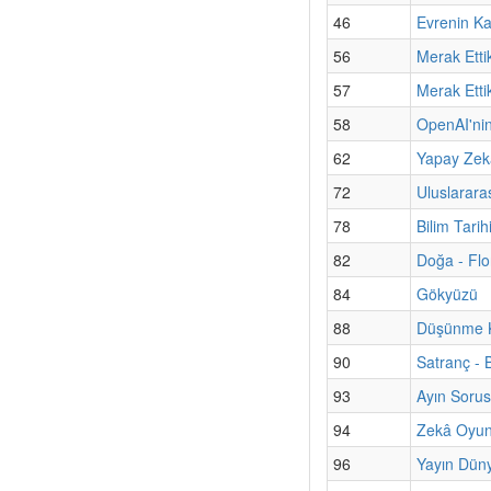
46
Evrenin Ka
56
Merak Etti
57
Merak Etti
58
OpenAI'nin
62
Yapay Zekâ
72
Uluslarara
78
Bilim Tari
82
Doğa - Flo
84
Gökyüzü
88
Düşünme Ku
90
Satranç - 
93
Ayın Sorus
94
Zekâ Oyun
96
Yayın Düny