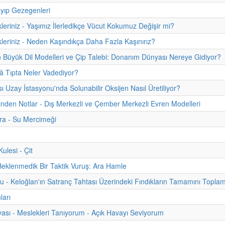
yıp Gezegenleri
kleriniz - Yaşımız İlerledikçe Vücut Kokumuz Değişir mi?
kleriniz - Neden Kaşındıkça Daha Fazla Kaşınırız?
 Büyük Dil Modelleri ve Çip Talebi: Donanım Dünyası Nereye Gidiyor?
 Tıpta Neler Vadediyor?
sı Uzay İstasyonu'nda Solunabilir Oksijen Nasıl Üretiliyor?
hinden Notlar - Dış Merkezli ve Çember Merkezli Evren Modelleri
ra - Su Mercimeği
lesi - Çit
Beklenmedik Bir Taktik Vuruş: Ara Hamle
u - Keloğlan'ın Satranç Tahtası Üzerindeki Fındıkların Tamamını Topla
ları
ası - Meslekleri Tanıyorum - Açık Havayı Seviyorum