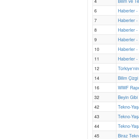
4
Bilim ve T
6
Haberler -
7
Haberler - 
8
Haberler -
9
Haberler -
10
Haberler - 
11
Haberler 
12
Türkiye'ni
14
Bilim Çizg
16
WWF Rapor
32
Beyin Gibi
42
Tekno-Yaşa
43
Tekno-Yaşa
44
Tekno-Yaşa
45
Biraz Tekn