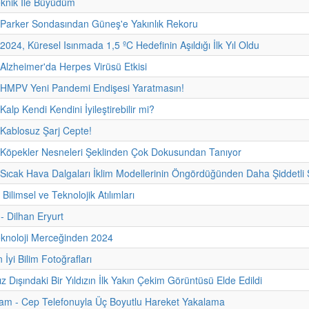
eknik İle Büyüdüm
 Parker Sondasından Güneş'e Yakınlık Rekoru
2024, Küresel Isınmada 1,5 ºC Hedefinin Aşıldığı İlk Yıl Oldu
 Alzheimer'da Herpes Virüsü Etkisi
- HMPV Yeni Pandemi Endişesi Yaratmasın!
Kalp Kendi Kendini İyileştirebilir mi?
 Kablosuz Şarj Cepte!
 Köpekler Nesneleri Şeklinden Çok Dokusundan Tanıyor
 Sıcak Hava Dalgaları İklim Modellerinin Öngördüğünden Daha Şiddetli 
 Bilimsel ve Teknolojik Atılımları
 - Dilhan Eryurt
eknoloji Merceğinden 2024
İyi Bilim Fotoğrafları
 Dışındaki Bir Yıldızın İlk Yakın Çekim Görüntüsü Elde Edildi
am - Cep Telefonuyla Üç Boyutlu Hareket Yakalama