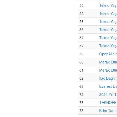
55
Tekno-Yaşa
55
Tekno-Yaş
56
Tekno-Yaşa
56
Tekno-Yaş
57
Tekno-Yaşa
57
Tekno-Yaşa
58
OpenAI'nin
60
Merak Etti
61
Merak Ettik
62
İlaç Dağıt
66
Everest Da
72
2024 Yılı 
76
TEKNOFEST
78
Bilim Tari