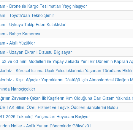
m - Drone ile Kargo Teslimatları Yaygınlaşıyor
am - Toyota'dan Tekno-Şehir
m - Uykuyu Takip Eden Kulaklıklar
am - Bahçe Kamerası
m - Akıllı Yüzükler
m - Uzayan Ekranlı Dizüstü Bilgisayar
 o3 ve o3-mini Modelleri ile Yapay Zekâda Yeni Bir Dönemin Kapıları Aç
kleriniz - Küresel Isınma Uçak Yolculuklarında Yaşanan Türbülans Riskin
leriniz - Kışın Ağaçlar Yapraklarını Döktüğü İçin Atmosferdeki Oksijen Mi
ımında Nanoçiçekler
ğı'nın Zirvesine Çıkan İlk Kaşiflerin Kim Olduğuna Dair Gizem Yakında Ç
TÜBİTAK Bilim, Özel, Hizmet ve Teşvik Ödülleri Sahiplerini Buldu
 2025 Teknoloji Yarışmaları Heyecanı Başlıyor
hinden Notlar - Antik Yunan Döneminde Gökyüzü II