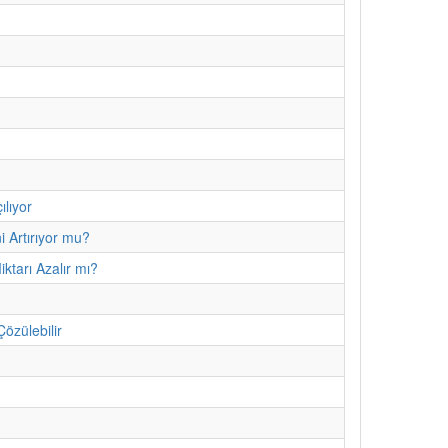
ılıyor
i Artırıyor mu?
ktarı Azalır mı?
özülebilir