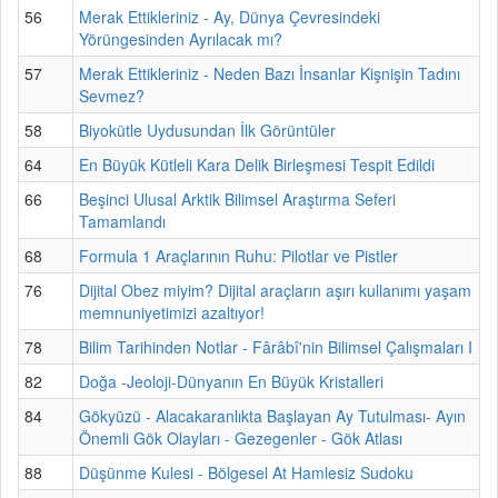
56
Merak Ettikleriniz - Ay, Dünya Çevresindeki
Yörüngesinden Ayrılacak mı?
57
Merak Ettikleriniz - Neden Bazı İnsanlar Kişnişin Tadını
Sevmez?
58
Biyokütle Uydusundan İlk Görüntüler
64
En Büyük Kütleli Kara Delik Birleşmesi Tespit Edildi
66
Beşinci Ulusal Arktik Bilimsel Araştırma Seferi
Tamamlandı
68
Formula 1 Araçlarının Ruhu: Pilotlar ve Pistler
76
Dijital Obez miyim? Dijital araçların aşırı kullanımı yaşam
memnuniyetimizi azaltıyor!
78
Bilim Tarihinden Notlar - Fârâbî'nin Bilimsel Çalışmaları I
82
Doğa -Jeoloji-Dünyanın En Büyük Kristalleri
84
Gökyüzü - Alacakaranlıkta Başlayan Ay Tutulması- Ayın
Önemli Gök Olayları - Gezegenler - Gök Atlası
88
Düşünme Kulesi - Bölgesel At Hamlesiz Sudoku