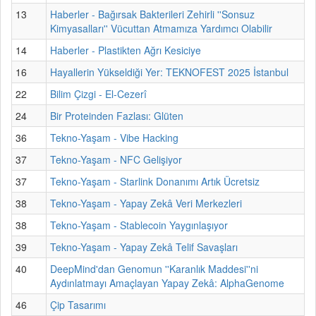
13
Haberler - Bağırsak Bakterileri Zehirli ''Sonsuz
Kimyasalları'' Vücuttan Atmamıza Yardımcı Olabilir
14
Haberler - Plastikten Ağrı Kesiciye
16
Hayallerin Yükseldiği Yer: TEKNOFEST 2025 İstanbul
22
Bilim Çizgi - El-Cezerî
24
Bir Proteinden Fazlası: Glüten
36
Tekno-Yaşam - Vibe Hacking
37
Tekno-Yaşam - NFC Gelişiyor
37
Tekno-Yaşam - Starlink Donanımı Artık Ücretsiz
38
Tekno-Yaşam - Yapay Zekâ Veri Merkezleri
38
Tekno-Yaşam - Stablecoin Yaygınlaşıyor
39
Tekno-Yaşam - Yapay Zekâ Telif Savaşları
40
DeepMind'dan Genomun ''Karanlık Maddesi''ni
Aydınlatmayı Amaçlayan Yapay Zekâ: AlphaGenome
46
Çip Tasarımı