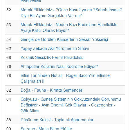
Biyopestisit
52
Merak Ettikleriniz - ?Gece Kuşu? ya da ?Sabah İnsanı?
Diye Bir Ayrım Gerçekten Var mı?
53
Merak Ettikleriniz - Neden Bazı Kadınların Hamilelikte
Ayağı Kalıcı Olarak Büyür?
54
Gençlerde Görülen Kanserlerin Sessiz Yükselişi
62
Yapay Zekâda Akıl Yürütmenin Sınavı
68
Kozmik Sessizlik-Fermi Paradoksu
76
Ahtapotlar Kollarını Nasıl Koordine Ediyor?
78
Bilim Tarihinden Notlar - Roger Bacon?ın Bilimsel
Çalışmaları II
82
Doğa - Fauna - Kırmızı Semender
84
Gökyüzü - Güneş Sisteminin Gökyüzündeki Görünümü
Değişiyor - Ayın Önemli Gök Olayları - Gezegenler -
Gök Atlası
88
Düşünme Kulesi - Toplamlı Apartmanlar
90
Satranç - Matla Biten Etütler