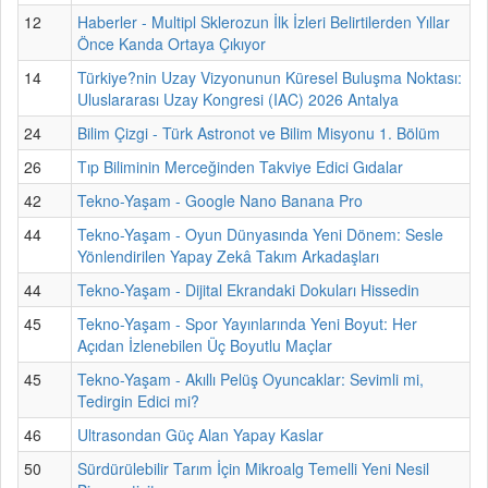
12
Haberler - Multipl Sklerozun İlk İzleri Belirtilerden Yıllar
Önce Kanda Ortaya Çıkıyor
14
Türkiye?nin Uzay Vizyonunun Küresel Buluşma Noktası:
Uluslararası Uzay Kongresi (IAC) 2026 Antalya
24
Bilim Çizgi - Türk Astronot ve Bilim Misyonu 1. Bölüm
26
Tıp Biliminin Merceğinden Takviye Edici Gıdalar
42
Tekno-Yaşam - Google Nano Banana Pro
44
Tekno-Yaşam - Oyun Dünyasında Yeni Dönem: Sesle
Yönlendirilen Yapay Zekâ Takım Arkadaşları
44
Tekno-Yaşam - Dijital Ekrandaki Dokuları Hissedin
45
Tekno-Yaşam - Spor Yayınlarında Yeni Boyut: Her
Açıdan İzlenebilen Üç Boyutlu Maçlar
45
Tekno-Yaşam - Akıllı Pelüş Oyuncaklar: Sevimli mi,
Tedirgin Edici mi?
46
Ultrasondan Güç Alan Yapay Kaslar
50
Sürdürülebilir Tarım İçin Mikroalg Temelli Yeni Nesil