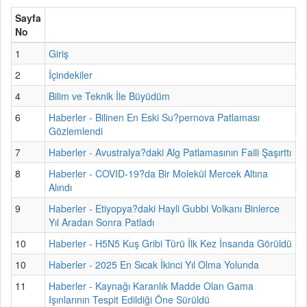
Sayfa
No
1
Giriş
2
İçindekiler
4
Bilim ve Teknik İle Büyüdüm
6
Haberler - Bilinen En Eski Su?pernova Patlaması
Gözlemlendi
7
Haberler - Avustralya?daki Alg Patlamasının Faili Şaşırttı
8
Haberler - COVID-19?da Bir Molekül Mercek Altına
Alındı
9
Haberler - Etiyopya?daki Hayli Gubbi Volkanı Binlerce
Yıl Aradan Sonra Patladı
10
Haberler - H5N5 Kuş Gribi Türü İlk Kez İnsanda Görüldü
10
Haberler - 2025 En Sıcak İkinci Yıl Olma Yolunda
11
Haberler - Kaynağı Karanlık Madde Olan Gama
Işınlarının Tespit Edildiği Öne Sürüldü