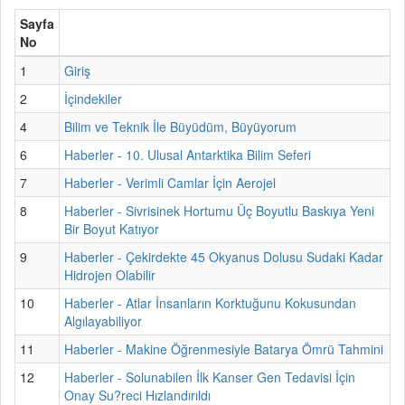
Sayfa
No
1
Giriş
2
İçindekiler
4
Bilim ve Teknik İle Büyüdüm, Büyüyorum
6
Haberler - 10. Ulusal Antarktika Bilim Seferi
7
Haberler - Verimli Camlar İçin Aerojel
8
Haberler - Sivrisinek Hortumu Üç Boyutlu Baskıya Yeni
Bir Boyut Katıyor
9
Haberler - Çekirdekte 45 Okyanus Dolusu Sudaki Kadar
Hidrojen Olabilir
10
Haberler - Atlar İnsanların Korktuğunu Kokusundan
Algılayabiliyor
11
Haberler - Makine Öğrenmesiyle Batarya Ömrü Tahmini
12
Haberler - Solunabilen İlk Kanser Gen Tedavisi İçin
Onay Su?reci Hızlandırıldı