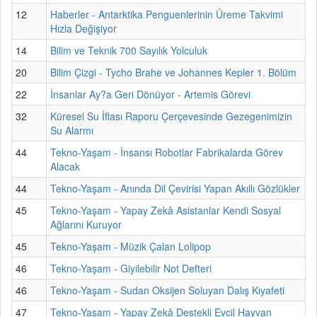
12
Haberler - Antarktika Penguenlerinin Üreme Takvimi
Hızla Değişiyor
14
Bilim ve Teknik 700 Sayılık Yolculuk
20
Bilim Çizgi - Tycho Brahe ve Johannes Kepler 1. Bölüm
22
İnsanlar Ay?a Geri Dönüyor - Artemis Görevi
32
Küresel Su İflası Raporu Çerçevesinde Gezegenimizin
Su Alarmı
44
Tekno-Yaşam - İnsansı Robotlar Fabrikalarda Görev
Alacak
44
Tekno-Yaşam - Anında Dil Çevirisi Yapan Akıllı Gözlükler
45
Tekno-Yaşam - Yapay Zekâ Asistanlar Kendi Sosyal
Ağlarını Kuruyor
45
Tekno-Yaşam - Müzik Çalan Lolipop
46
Tekno-Yaşam - Giyilebilir Not Defteri
46
Tekno-Yaşam - Sudan Oksijen Soluyan Dalış Kıyafeti
47
Tekno-Yaşam - Yapay Zekâ Destekli Evcil Hayvan