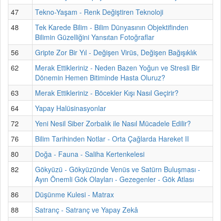
47
Tekno-Yaşam - Renk Değiştiren Teknoloji
48
Tek Karede Bilim - Bilim Dünyasının Objektifinden
Bilimin Güzelliğini Yansıtan Fotoğraflar
56
Gripte Zor Bir Yıl - Değişen Virüs, Değişen Bağışıklık
62
Merak Ettikleriniz - Neden Bazen Yoğun ve Stresli Bir
Dönemin Hemen Bitiminde Hasta Oluruz?
63
Merak Ettikleriniz - Böcekler Kışı Nasıl Geçirir?
64
Yapay Halüsinasyonlar
72
Yeni Nesil Siber Zorbalık ile Nasıl Mücadele Edilir?
76
Bilim Tarihinden Notlar - Orta Çağlarda Hareket II
80
Doğa - Fauna - Saliha Kertenkelesi
82
Gökyüzü - Gökyüzünde Venüs ve Satürn Buluşması -
Ayın Önemli Gök Olayları - Gezegenler - Gök Atlası
86
Düşünme Kulesi - Matrax
88
Satranç - Satranç ve Yapay Zekâ