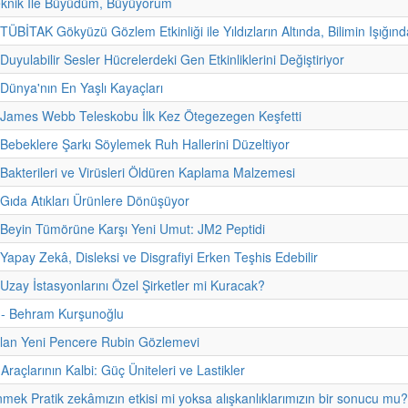
eknik İle Büyüdüm, Büyüyorum
TÜBİTAK Gökyüzü Gözlem Etkinliği ile Yıldızların Altında, Bilimin Işığınd
Duyulabilir Sesler Hücrelerdeki Gen Etkinliklerini Değiştiriyor
 Dünya'nın En Yaşlı Kayaçları
 James Webb Teleskobu İlk Kez Ötegezegen Keşfetti
 Bebeklere Şarkı Söylemek Ruh Hallerini Düzeltiyor
 Bakterileri ve Virüsleri Öldüren Kaplama Malzemesi
 Gıda Atıkları Ürünlere Dönüşüyor
 Beyin Tümörüne Karşı Yeni Umut: JM2 Peptidi
 Yapay Zekâ, Disleksi ve Disgrafiyi Erken Teşhis Edebilir
Uzay İstasyonlarını Özel Şirketler mi Kuracak?
i - Behram Kurşunoğlu
ılan Yeni Pencere Rubin Gözlemevi
raçlarının Kalbi: Güç Üniteleri ve Lastikler
nmek Pratik zekâmızın etkisi mi yoksa alışkanlıklarımızın bir sonucu mu?