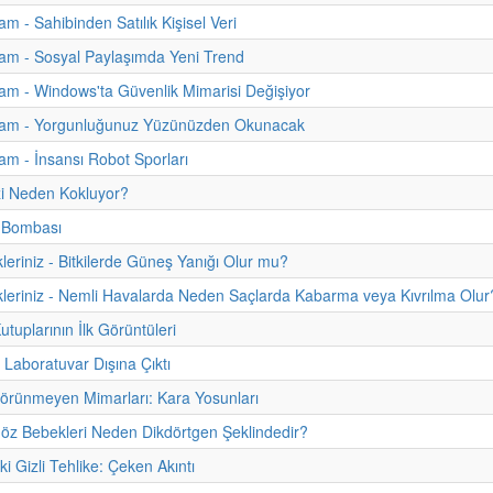
m - Sahibinden Satılık Kişisel Veri
am - Sosyal Paylaşımda Yeni Trend
m - Windows'ta Güvenlik Mimarisi Değişiyor
am - Yorgunluğunuz Yüzünüzden Okunacak
m - İnsansı Robot Sporları
zi Neden Kokluyor?
k Bombası
kleriniz - Bitkilerde Güneş Yanığı Olur mu?
kleriniz - Nemli Havalarda Neden Saçlarda Kabarma veya Kıvrılma Olur
tuplarının İlk Görüntüleri
Laboratuvar Dışına Çıktı
örünmeyen Mimarları: Kara Yosunları
Göz Bebekleri Neden Dikdörtgen Şeklindedir?
i Gizli Tehlike: Çeken Akıntı