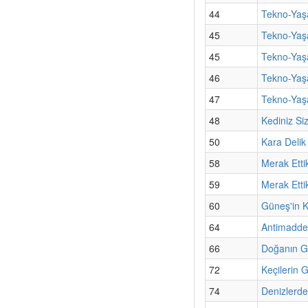
44
Tekno-Yaşa
45
Tekno-Yaş
45
Tekno-Yaşa
46
Tekno-Yaş
47
Tekno-Yaşa
48
Kediniz Si
50
Kara Deli
58
Merak Etti
59
Merak Etti
60
Güneş'in Ku
64
Antimadde 
66
Doğanın G
72
Keçilerin 
74
Denizlerdek