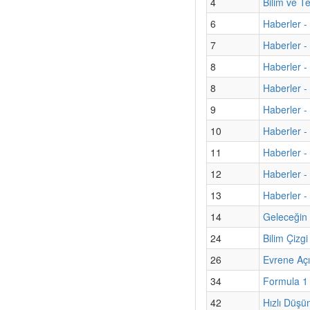
4
Bilim ve T
6
Haberler - 
7
Haberler - 
8
Haberler -
8
Haberler -
9
Haberler -
10
Haberler -
11
Haberler -
12
Haberler -
13
Haberler -
14
Geleceğin 
24
Bilim Çizg
26
Evrene Aç
34
Formula 1 A
42
Hızlı Düşü