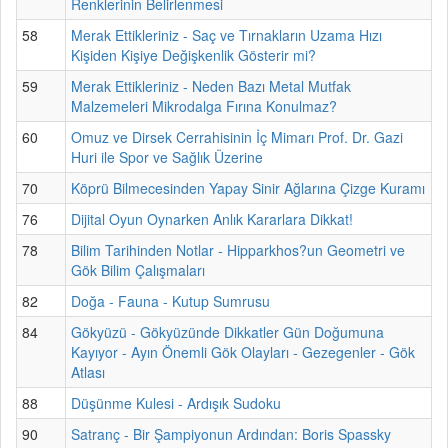
Renklerinin Belirlenmesi
58
Merak Ettikleriniz - Saç ve Tırnakların Uzama Hızı
Kişiden Kişiye Değişkenlik Gösterir mi?
59
Merak Ettikleriniz - Neden Bazı Metal Mutfak
Malzemeleri Mikrodalga Fırına Konulmaz?
60
Omuz ve Dirsek Cerrahisinin İç Mimarı Prof. Dr. Gazi
Huri ile Spor ve Sağlık Üzerine
70
Köprü Bilmecesinden Yapay Sinir Ağlarına Çizge Kuramı
76
Dijital Oyun Oynarken Anlık Kararlara Dikkat!
78
Bilim Tarihinden Notlar - Hipparkhos?un Geometri ve
Gök Bilim Çalışmaları
82
Doğa - Fauna - Kutup Sumrusu
84
Gökyüzü - Gökyüzünde Dikkatler Gün Doğumuna
Kayıyor - Ayın Önemli Gök Olayları - Gezegenler - Gök
Atlası
88
Düşünme Kulesi - Ardışık Sudoku
90
Satranç - Bir Şampiyonun Ardından: Boris Spassky