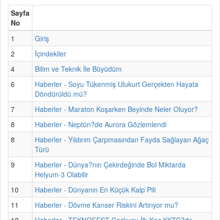
Sayfa
No
1
Giriş
2
İçindekiler
4
Bilim ve Teknik İle Büyüdüm
6
Haberler - Soyu Tükenmiş Ulukurt Gerçekten Hayata
Döndürüldü mü?
7
Haberler - Maraton Koşarken Beyinde Neler Oluyor?
8
Haberler - Neptün?de Aurora Gözlemlendi
8
Haberler - Yıldırım Çarpmasından Fayda Sağlayan Ağaç
Türü
9
Haberler - Dünya?nın Çekirdeğinde Bol Miktarda
Helyum-3 Olabilir
10
Haberler - Dünyanın En Küçük Kalp Pili
11
Haberler - Dövme Kanser Riskini Artırıyor mu?
12
Haberler - TEKNOFEST Coşkusu İlk Kez KKTC?de