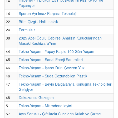
Yaşanıyor
14
Sporun Ayrılmaz Parçası: Teknoloji
22
Bilim Çizgi - Halil İnalcık
24
Formula 1
38
2025 Abel Ödülü Cebirsel Analizin Kurucularından
Masaki Kashiwara?nın
44
Tekno-Yaşam - Yapay Kalple 100 Gün Yaşam
45
Tekno-Yaşam - Sanal Enerji Santralleri
46
Tekno-Yaşam - İşaret Dilini Çeviren Yüz
46
Tekno-Yaşam - Suda Çözünebilen Plastik
47
Tekno-Yaşam - Beyin Dalgalarıyla Konuşma Teknolojileri
Gelişiyor
48
Dokuzuncu Gezegen
51
Tekno-Yaşam - Mikrodenetleyici
57
Ayın Sorusu - Çiftlikteki Cücelerin Külah ve Çizme