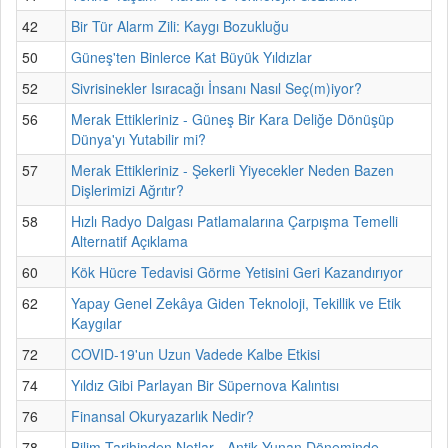
42
Bir Tür Alarm Zili: Kaygı Bozukluğu
50
Güneş'ten Binlerce Kat Büyük Yıldızlar
52
Sivrisinekler Isıracağı İnsanı Nasıl Seç(m)iyor?
56
Merak Ettikleriniz - Güneş Bir Kara Deliğe Dönüşüp
Dünya'yı Yutabilir mi?
57
Merak Ettikleriniz - Şekerli Yiyecekler Neden Bazen
Dişlerimizi Ağrıtır?
58
Hızlı Radyo Dalgası Patlamalarına Çarpışma Temelli
Alternatif Açıklama
60
Kök Hücre Tedavisi Görme Yetisini Geri Kazandırıyor
62
Yapay Genel Zekâya Giden Teknoloji, Tekillik ve Etik
Kaygılar
72
COVID-19'un Uzun Vadede Kalbe Etkisi
74
Yıldız Gibi Parlayan Bir Süpernova Kalıntısı
76
Finansal Okuryazarlık Nedir?
78
Bilim Tarihinden Notlar - Antik Yunan Döneminde