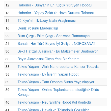
12
Haberler - Dünyanın En Küçük Yürüyen Robotu
13
Haberler - Yapay Zekâ ile Hava Durumu Tahmini
14
Türkiye'nin İlk Uzay Islahı Araştırması
16
Deniz Yosunu Madenciliği
22
Bilim Çizgi - Bilim Çizgi - Srinivasa Ramanujan
24
Sanatın Her Türü Beyne İyi Geliyor: NÖROSANAT
30
Şekil Hafızalı Alaşımlar - Bu Malzemeler Unutmuyor
36
Beyin Aktivitesini Ölçen Yeni Bir Yöntem
38
Tekno-Yaşam - Akıllı Nanorobotlarla Kanser Tedavisi
38
Tekno-Yaşam - Ev İşlerini Yapan Robot
39
Tekno-Yaşam - Tam Otonom Sürüş Yaygınlaşıyor
39
Tekno-Yaşam - Online Toplantılarda İstediğiniz Dilde
Konuşun
40
Tekno-Yaşam - Neuralink'le Robot Kol Kontrolü
41
Tekno-Yaşam - Havalı ve Teknolojik Gözlükler