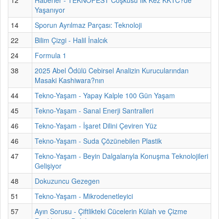
Yaşanıyor
14
Sporun Ayrılmaz Parçası: Teknoloji
22
Bilim Çizgi - Halil İnalcık
24
Formula 1
38
2025 Abel Ödülü Cebirsel Analizin Kurucularından
Masaki Kashiwara?nın
44
Tekno-Yaşam - Yapay Kalple 100 Gün Yaşam
45
Tekno-Yaşam - Sanal Enerji Santralleri
46
Tekno-Yaşam - İşaret Dilini Çeviren Yüz
46
Tekno-Yaşam - Suda Çözünebilen Plastik
47
Tekno-Yaşam - Beyin Dalgalarıyla Konuşma Teknolojileri
Gelişiyor
48
Dokuzuncu Gezegen
51
Tekno-Yaşam - Mikrodenetleyici
57
Ayın Sorusu - Çiftlikteki Cücelerin Külah ve Çizme