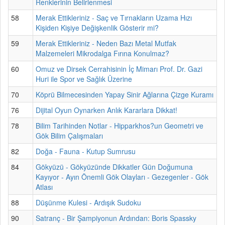
Renklerinin Belirlenmesi
58
Merak Ettikleriniz - Saç ve Tırnakların Uzama Hızı
Kişiden Kişiye Değişkenlik Gösterir mi?
59
Merak Ettikleriniz - Neden Bazı Metal Mutfak
Malzemeleri Mikrodalga Fırına Konulmaz?
60
Omuz ve Dirsek Cerrahisinin İç Mimarı Prof. Dr. Gazi
Huri ile Spor ve Sağlık Üzerine
70
Köprü Bilmecesinden Yapay Sinir Ağlarına Çizge Kuramı
76
Dijital Oyun Oynarken Anlık Kararlara Dikkat!
78
Bilim Tarihinden Notlar - Hipparkhos?un Geometri ve
Gök Bilim Çalışmaları
82
Doğa - Fauna - Kutup Sumrusu
84
Gökyüzü - Gökyüzünde Dikkatler Gün Doğumuna
Kayıyor - Ayın Önemli Gök Olayları - Gezegenler - Gök
Atlası
88
Düşünme Kulesi - Ardışık Sudoku
90
Satranç - Bir Şampiyonun Ardından: Boris Spassky