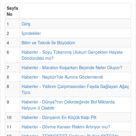
Sayfa
No
1
Giriş
2
İçindekiler
4
Bilim ve Teknik İle Büyüdüm
6
Haberler - Soyu Tükenmiş Ulukurt Gerçekten Hayata
Döndürüldü mü?
7
Haberler - Maraton Koşarken Beyinde Neler Oluyor?
8
Haberler - Neptün?de Aurora Gözlemlendi
8
Haberler - Yıldırım Çarpmasından Fayda Sağlayan Ağaç
Türü
9
Haberler - Dünya?nın Çekirdeğinde Bol Miktarda
Helyum-3 Olabilir
10
Haberler - Dünyanın En Küçük Kalp Pili
11
Haberler - Dövme Kanser Riskini Artırıyor mu?
12
Haberler - TEKNOFEST Coşkusu İlk Kez KKTC?de