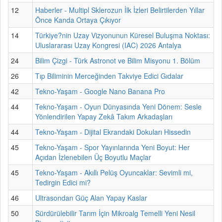
12
Haberler - Multipl Sklerozun İlk İzleri Belirtilerden Yıllar
Önce Kanda Ortaya Çıkıyor
14
Türkiye?nin Uzay Vizyonunun Küresel Buluşma Noktası:
Uluslararası Uzay Kongresi (IAC) 2026 Antalya
24
Bilim Çizgi - Türk Astronot ve Bilim Misyonu 1. Bölüm
26
Tıp Biliminin Merceğinden Takviye Edici Gıdalar
42
Tekno-Yaşam - Google Nano Banana Pro
44
Tekno-Yaşam - Oyun Dünyasında Yeni Dönem: Sesle
Yönlendirilen Yapay Zekâ Takım Arkadaşları
44
Tekno-Yaşam - Dijital Ekrandaki Dokuları Hissedin
45
Tekno-Yaşam - Spor Yayınlarında Yeni Boyut: Her
Açıdan İzlenebilen Üç Boyutlu Maçlar
45
Tekno-Yaşam - Akıllı Pelüş Oyuncaklar: Sevimli mi,
Tedirgin Edici mi?
46
Ultrasondan Güç Alan Yapay Kaslar
50
Sürdürülebilir Tarım İçin Mikroalg Temelli Yeni Nesil