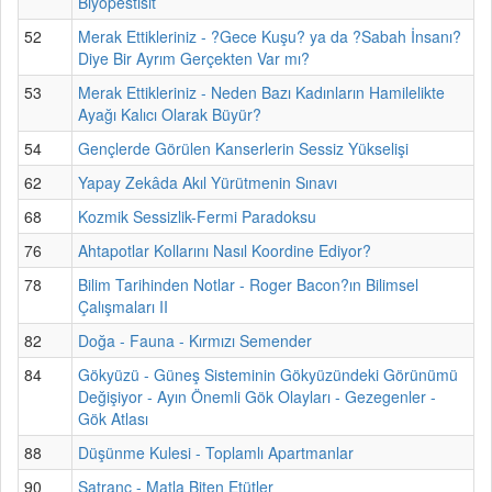
Biyopestisit
52
Merak Ettikleriniz - ?Gece Kuşu? ya da ?Sabah İnsanı?
Diye Bir Ayrım Gerçekten Var mı?
53
Merak Ettikleriniz - Neden Bazı Kadınların Hamilelikte
Ayağı Kalıcı Olarak Büyür?
54
Gençlerde Görülen Kanserlerin Sessiz Yükselişi
62
Yapay Zekâda Akıl Yürütmenin Sınavı
68
Kozmik Sessizlik-Fermi Paradoksu
76
Ahtapotlar Kollarını Nasıl Koordine Ediyor?
78
Bilim Tarihinden Notlar - Roger Bacon?ın Bilimsel
Çalışmaları II
82
Doğa - Fauna - Kırmızı Semender
84
Gökyüzü - Güneş Sisteminin Gökyüzündeki Görünümü
Değişiyor - Ayın Önemli Gök Olayları - Gezegenler -
Gök Atlası
88
Düşünme Kulesi - Toplamlı Apartmanlar
90
Satranç - Matla Biten Etütler