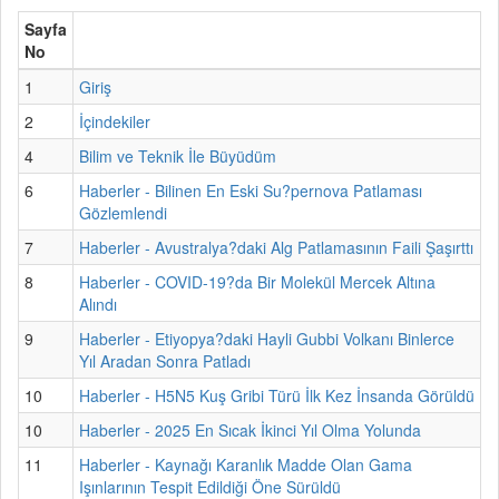
Sayfa
No
1
Giriş
2
İçindekiler
4
Bilim ve Teknik İle Büyüdüm
6
Haberler - Bilinen En Eski Su?pernova Patlaması
Gözlemlendi
7
Haberler - Avustralya?daki Alg Patlamasının Faili Şaşırttı
8
Haberler - COVID-19?da Bir Molekül Mercek Altına
Alındı
9
Haberler - Etiyopya?daki Hayli Gubbi Volkanı Binlerce
Yıl Aradan Sonra Patladı
10
Haberler - H5N5 Kuş Gribi Türü İlk Kez İnsanda Görüldü
10
Haberler - 2025 En Sıcak İkinci Yıl Olma Yolunda
11
Haberler - Kaynağı Karanlık Madde Olan Gama
Işınlarının Tespit Edildiği Öne Sürüldü