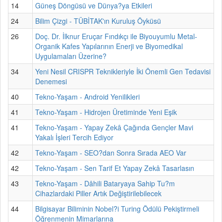
14
Güneş Döngüsü ve Dünya?ya Etkileri
24
Bilim Çizgi - TÜBİTAK'ın Kuruluş Öyküsü
26
Doç. Dr. İlknur Eruçar Fındıkçı ile Biyouyumlu Metal-
Organik Kafes Yapılarının Enerji ve Biyomedikal
Uygulamaları Üzerine?
34
Yeni Nesil CRISPR Teknikleriyle İki Önemli Gen Tedavisi
Denemesi
40
Tekno-Yaşam - Android Yenilikleri
41
Tekno-Yaşam - Hidrojen Üretiminde Yeni Eşik
41
Tekno-Yaşam - Yapay Zekâ Çağında Gençler Mavi
Yakalı İşleri Tercih Ediyor
42
Tekno-Yaşam - SEO?dan Sonra Sırada AEO Var
42
Tekno-Yaşam - Sen Tarif Et Yapay Zekâ Tasarlasın
43
Tekno-Yaşam - Dâhili Bataryaya Sahip Tu?m
Cihazlardaki Piller Artık Değiştirilebilecek
44
Bilgisayar Biliminin Nobel?i Turing Ödülü Pekiştirmeli
Öğrenmenin Mimarlarına