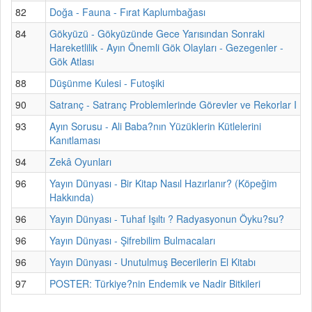
82
Doğa - Fauna - Fırat Kaplumbağası
84
Gökyüzü - Gökyüzünde Gece Yarısından Sonraki
Hareketlilik - Ayın Önemli Gök Olayları - Gezegenler -
Gök Atlası
88
Düşünme Kulesi - Futoşiki
90
Satranç - Satranç Problemlerinde Görevler ve Rekorlar I
93
Ayın Sorusu - Ali Baba?nın Yüzüklerin Kütlelerini
Kanıtlaması
94
Zekâ Oyunları
96
Yayın Dünyası - Bir Kitap Nasıl Hazırlanır? (Köpeğim
Hakkında)
96
Yayın Dünyası - Tuhaf Işıltı ? Radyasyonun Öyku?su?
96
Yayın Dünyası - Şifrebilim Bulmacaları
96
Yayın Dünyası - Unutulmuş Becerilerin El Kitabı
97
POSTER: Türkiye?nin Endemik ve Nadir Bitkileri