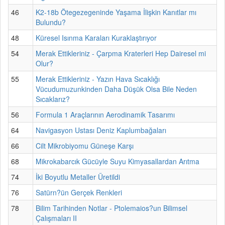
46
K2-18b Ötegezegeninde Yaşama İlişkin Kanıtlar mı
Bulundu?
48
Küresel Isınma Karaları Kuraklaştırıyor
54
Merak Ettikleriniz - Çarpma Kraterleri Hep Dairesel mi
Olur?
55
Merak Ettikleriniz - Yazın Hava Sıcaklığı
Vücudumuzunkinden Daha Düşük Olsa Bile Neden
Sıcaklarız?
56
Formula 1 Araçlarının Aerodinamik Tasarımı
64
Navigasyon Ustası Deniz Kaplumbağaları
66
Cilt Mikrobiyomu Güneşe Karşı
68
Mikrokabarcık Gücüyle Suyu Kimyasallardan Arıtma
74
İki Boyutlu Metaller Üretildi
76
Satürn?ün Gerçek Renkleri
78
Bilim Tarihinden Notlar - Ptolemaios?un Bilimsel
Çalışmaları II