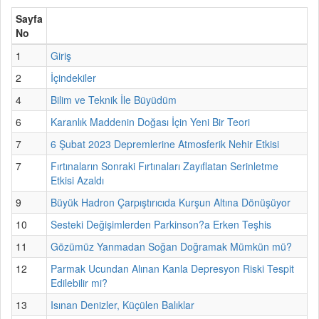
Sayfa
No
1
Giriş
2
İçindekiler
4
Bilim ve Teknik İle Büyüdüm
6
Karanlık Maddenin Doğası İçin Yeni Bir Teori
7
6 Şubat 2023 Depremlerine Atmosferik Nehir Etkisi
7
Fırtınaların Sonraki Fırtınaları Zayıflatan Serinletme
Etkisi Azaldı
9
Büyük Hadron Çarpıştırıcıda Kurşun Altına Dönüşüyor
10
Sesteki Değişimlerden Parkinson?a Erken Teşhis
11
Gözümüz Yanmadan Soğan Doğramak Mümkün mü?
12
Parmak Ucundan Alınan Kanla Depresyon Riski Tespit
Edilebilir mi?
13
Isınan Denizler, Küçülen Balıklar