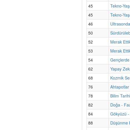
45
Tekno-Yaşa
45
Tekno-Yaşa
46
Ultrasond
50
Sürdürülebi
52
Merak Etti
53
Merak Etti
54
Gençlerde 
62
Yapay Zekâ
68
Kozmik Ses
76
Ahtapotlar
78
Bilim Tari
82
Doğa - Fa
84
Gökyüzü - 
88
Düşünme Ku