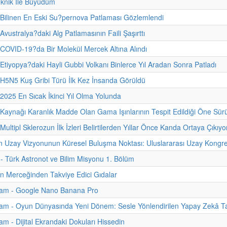
eknik İle Büyüdüm
 Bilinen En Eski Su?pernova Patlaması Gözlemlendi
Avustralya?daki Alg Patlamasının Faili Şaşırttı
 COVID-19?da Bir Molekül Mercek Altına Alındı
 Etiyopya?daki Hayli Gubbi Volkanı Binlerce Yıl Aradan Sonra Patladı
 H5N5 Kuş Gribi Türü İlk Kez İnsanda Görüldü
 2025 En Sıcak İkinci Yıl Olma Yolunda
 Kaynağı Karanlık Madde Olan Gama Işınlarının Tespit Edildiği Öne Sür
Multipl Sklerozun İlk İzleri Belirtilerden Yıllar Önce Kanda Ortaya Çıkıyo
n Uzay Vizyonunun Küresel Buluşma Noktası: Uluslararası Uzay Kongre
i - Türk Astronot ve Bilim Misyonu 1. Bölüm
nin Merceğinden Takviye Edici Gıdalar
am - Google Nano Banana Pro
am - Oyun Dünyasında Yeni Dönem: Sesle Yönlendirilen Yapay Zekâ Ta
m - Dijital Ekrandaki Dokuları Hissedin