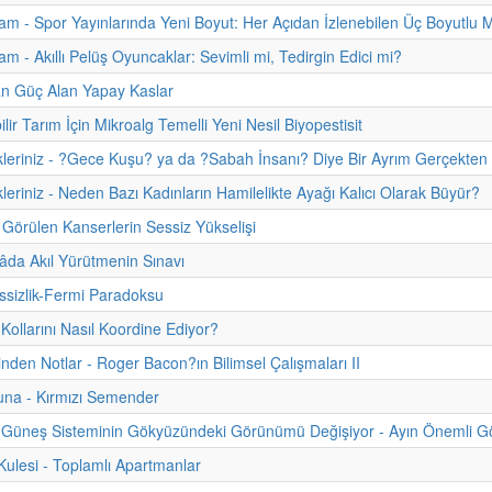
m - Spor Yayınlarında Yeni Boyut: Her Açıdan İzlenebilen Üç Boyutlu 
m - Akıllı Pelüş Oyuncaklar: Sevimli mi, Tedirgin Edici mi?
an Güç Alan Yapay Kaslar
lir Tarım İçin Mikroalg Temelli Yeni Nesil Biyopestisit
kleriniz - ?Gece Kuşu? ya da ?Sabah İnsanı? Diye Bir Ayrım Gerçekten
kleriniz - Neden Bazı Kadınların Hamilelikte Ayağı Kalıcı Olarak Büyür?
Görülen Kanserlerin Sessiz Yükselişi
da Akıl Yürütmenin Sınavı
sizlik-Fermi Paradoksu
 Kollarını Nasıl Koordine Ediyor?
hinden Notlar - Roger Bacon?ın Bilimsel Çalışmaları II
una - Kırmızı Semender
Güneş Sisteminin Gökyüzündeki Görünümü Değişiyor - Ayın Önemli Gök
lesi - Toplamlı Apartmanlar