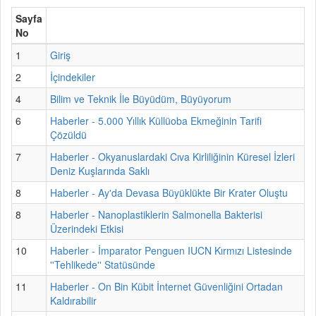
Sayfa
No
1
Giriş
2
İçindekiler
4
Bilim ve Teknik İle Büyüdüm, Büyüyorum
6
Haberler - 5.000 Yıllık Küllüoba Ekmeğinin Tarifi
Çözüldü
7
Haberler - Okyanuslardaki Cıva Kirliliğinin Küresel İzleri
Deniz Kuşlarında Saklı
8
Haberler - Ay'da Devasa Büyüklükte Bir Krater Oluştu
8
Haberler - Nanoplastiklerin Salmonella Bakterisi
Üzerindeki Etkisi
10
Haberler - İmparator Penguen IUCN Kırmızı Listesinde
''Tehlikede'' Statüsünde
11
Haberler - On Bin Kübit İnternet Güvenliğini Ortadan
Kaldırabilir