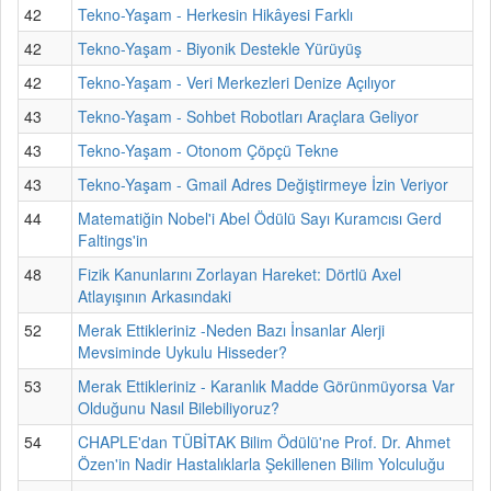
42
Tekno-Yaşam - Herkesin Hikâyesi Farklı
42
Tekno-Yaşam - Biyonik Destekle Yürüyüş
42
Tekno-Yaşam - Veri Merkezleri Denize Açılıyor
43
Tekno-Yaşam - Sohbet Robotları Araçlara Geliyor
43
Tekno-Yaşam - Otonom Çöpçü Tekne
43
Tekno-Yaşam - Gmail Adres Değiştirmeye İzin Veriyor
44
Matematiğin Nobel'i Abel Ödülü Sayı Kuramcısı Gerd
Faltings'in
48
Fizik Kanunlarını Zorlayan Hareket: Dörtlü Axel
Atlayışının Arkasındaki
52
Merak Ettikleriniz -Neden Bazı İnsanlar Alerji
Mevsiminde Uykulu Hisseder?
53
Merak Ettikleriniz - Karanlık Madde Görünmüyorsa Var
Olduğunu Nasıl Bilebiliyoruz?
54
CHAPLE'dan TÜBİTAK Bilim Ödülü'ne Prof. Dr. Ahmet
Özen'in Nadir Hastalıklarla Şekillenen Bilim Yolculuğu