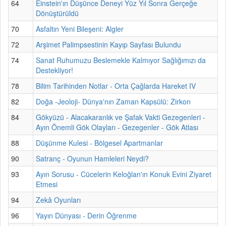
64
Einstein'ın Düşünce Deneyi Yüz Yıl Sonra Gerçeğe
Dönüştürüldü
70
Asfaltın Yeni Bileşeni: Algler
72
Arşimet Palimpsestinin Kayıp Sayfası Bulundu
74
Sanat Ruhumuzu Beslemekle Kalmıyor Sağlığımızı da
Destekliyor!
78
Bilim Tarihinden Notlar - Orta Çağlarda Hareket IV
82
Doğa -Jeoloji- Dünya'nın Zaman Kapsülü: Zirkon
84
Gökyüzü - Alacakaranlık ve Şafak Vakti Gezegenleri -
Ayın Önemli Gök Olayları - Gezegenler - Gök Atlası
88
Düşünme Kulesi - Bölgesel Apartmanlar
90
Satranç - Oyunun Hamleleri Neydi?
93
Ayın Sorusu - Cücelerin Keloğlan'ın Konuk Evini Ziyaret
Etmesi
94
Zekâ Oyunları
96
Yayın Dünyası - Derin Öğrenme