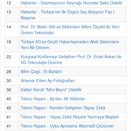
12
Haberler - Depresyonun Kaynağı Hücrede Saklı Olabilir
13
Haberler - Türkiye'nin İlk Özgün İlaç Adayının Faz I
Başarısı
14
Prof. Dr. Metin Sitti ve Ekibinden Mikro Ölçekli İki Yeni
Üretim Teknolojisi
18
Türkiye 5G'ye Geçti! Haberleşmeden Akıllı Sistemlere
Yeni Bir Dönem
22
Kutupsal Kodlamayı Geliştiren Prof. Dr. Erdal Arıkan ile
5G Teknolojisi Üzerine
28
Bilim Çizgi - El-Battânî
30
Artemis II'den Ay Fotoğrafları
36
Kalbin Kendi ''Mini Beyni'' Olabilir
40
Tekno-Yaşam - Ay'dan 4K Videolar
40
Tekno-Yaşam - Kendini Geliştiren Yapay Zekâ
41
Tekno-Yaşam - Yapay Zekâ Reçete Yazmaya Başladı
41
Tekno-Yaşam - Uyku Apnesine Alternatif Çözümler